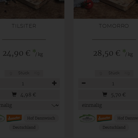
TILSITER
TOMORRO
*
*
24,90 €
28,50 €
/ kg
/ kg
g
Stück
Kg
g
Stück
Kg
hl
Anzahl
4,98
€
5,70
€
Hof Dannwisch
Hof Dannw
Deutschland
Deutschland