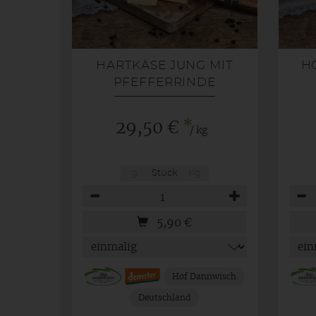
HARTKÄSE JUNG MIT
H
PFEFFERRINDE
*
29,50 €
/ kg
g
Stück
Kg
Anzahl
Anza
5,90
€
Hof Dannwisch
Deutschland