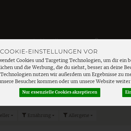
Produkt
 COOKIE-EINSTELLUNGEN VOR
EMÜSE
FRISCHETHEKE
SPEISEKAMMER
HAUSHAL
wendet Cookies und Targeting Technologien, um dir ein b
ichen und die Werbung, die du siehst, besser an deine Be
- & Hartkäse
 Technologien nutzen wir außerdem um Ergebnisse zu m
unsere Besucher kommen oder um unsere Website weiter 
Nur essenzielle Cookies akzeptieren
Ei
TKÄSE
eller
Ernährung
Allergene