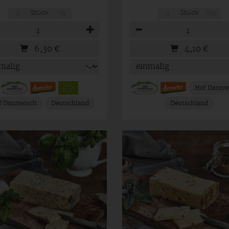
g
Stück
Kg
g
Stück
Kg
hl
Anzahl
6,30
€
4,10
€
Hof Dannw
f Dannwisch
Deutschland
Deutschland