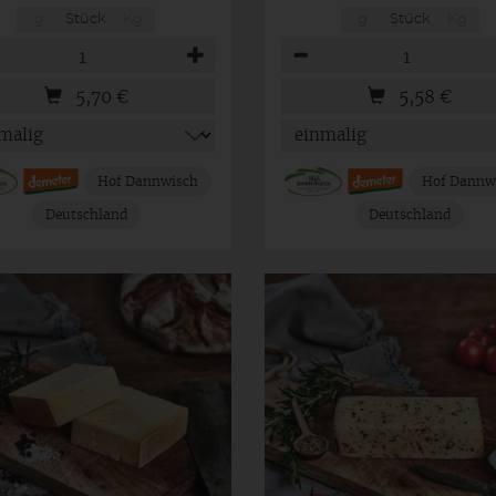
g
Stück
Kg
g
Stück
Kg
hl
Anzahl
5,70
€
5,58
€
Hof Dannwisch
Hof Dannw
Deutschland
Deutschland