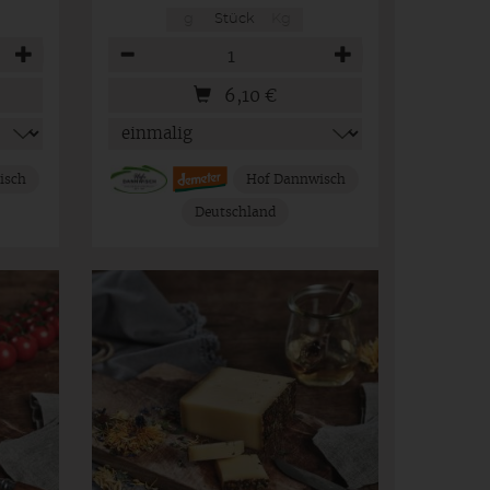
g
Stück
Kg
Anzahl
6,10
€
isch
Hof Dannwisch
Deutschland