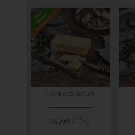
bald in
Aktion!
ab dem 10.8.2026
HOFKÄSE NATUR
*
24,90 €
/ kg