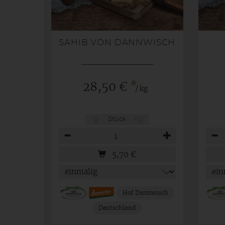
SAHIB VON DANNWISCH
*
28,50 €
/ kg
g
Stück
Kg
Anzahl
Anza
5,70
€
Hof Dannwisch
Deutschland