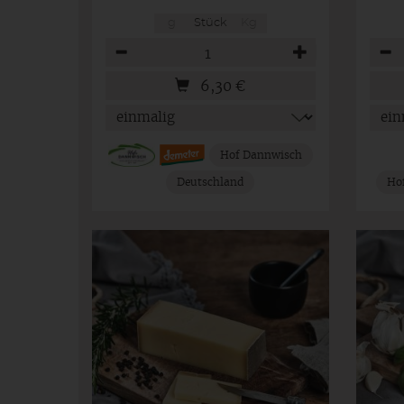
g
Stück
Kg
Anzahl
Anza
6,30
€
Hof Dannwisch
Deutschland
Ho