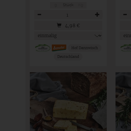
g
Stück
Kg
Anzahl
Anza
4,98
€
Hof Dannwisch
Deutschland