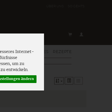
ÜBER UNS
SO GEHT´S
T & MEHR
AKTUELLES
REZEPTE
esseres Internet-
dürfnisse
essen, um zu
zu entwickeln.
nstellungen ändern