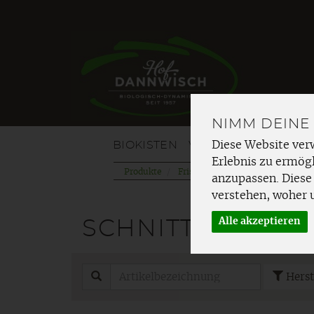
NIMM DEINE
BIOKISTEN
VOM HOF
OBST
G
Diese Website ver
Erlebnis zu ermögl
Produkte
Frischetheke
Käse
Schnitt
anzupassen. Diese
verstehen, woher 
Alle akzeptieren
SCHNITT- & HAR
Herst