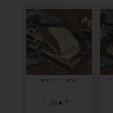
"DER WÜRZIGE"
F
*
31,50 €
/ kg