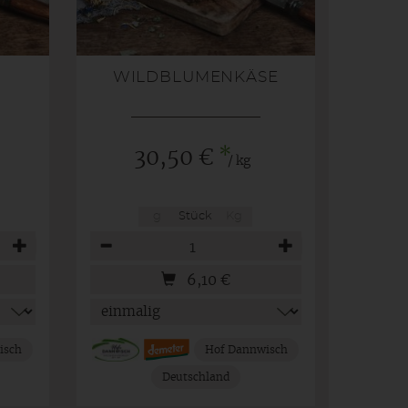
WILDBLUMENKÄSE
*
30,50 €
/ kg
g
Stück
Kg
Anzahl
6,10
€
isch
Hof Dannwisch
Deutschland