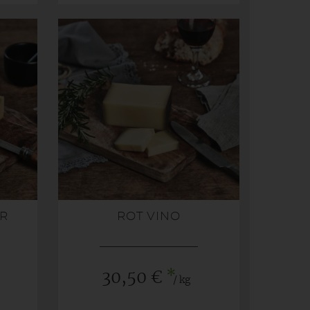
ER
ROT VINO
*
30,50 €
/ kg