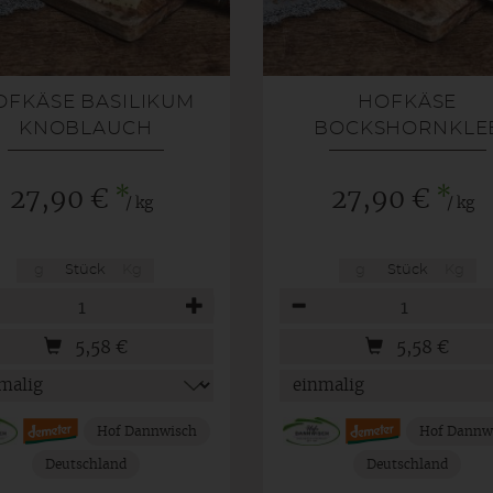
OFKÄSE BASILIKUM
HOFKÄSE
KNOBLAUCH
BOCKSHORNKLE
*
*
27,90 €
27,90 €
/ kg
/ kg
g
Stück
Kg
g
Stück
Kg
hl
Anzahl
5,58
€
5,58
€
Hof Dannwisch
Hof Dannw
Deutschland
Deutschland