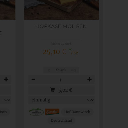
HOFKÄSE MÖHREN
E
bisher 27,90 €
*
25,10 €
/ kg
g
Stück
Kg
Anzahl
5,02
€
isch
Hof Dannwisch
Deutschland