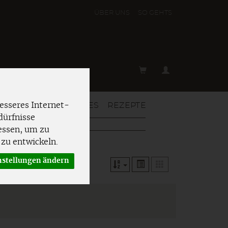
ÜBER UNS
SO GEHT´S
T & MEHR
AKTUELLES
REZEPTE
esseres Internet-
dürfnisse
essen, um zu
zu entwickeln.
nstellungen ändern