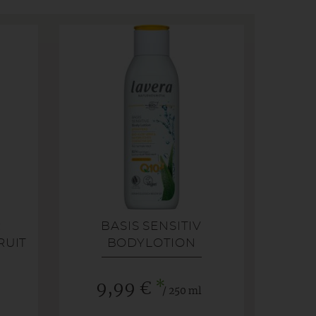
R
BASIS SENSITIV
RUIT
BODYLOTION
STRAFFEND
*
9,99 €
/ 250 ml