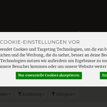
Produkt
 COOKIE-EINSTELLUNGEN VOR
EMÜSE
FRISCHETHEKE
SPEISEKAMMER
HAUSHAL
wendet Cookies und Targeting Technologien, um dir ein b
ichen und die Werbung, die du siehst, besser an deine Be
ge & Kosmetik
Körperreinigung & Pflege
Duschpflege
 Technologien nutzen wir außerdem um Ergebnisse zu m
unsere Besucher kommen oder um unsere Website weiter 
Nur essenzielle Cookies akzeptieren
Ei
eller
Ernährung
Allergene