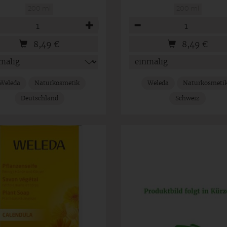
200 ml
200 ml
hl
Anzahl
8,49
€
8,49
€
Weleda
Naturkosmetik
Weleda
Naturkosmeti
Deutschland
Schweiz