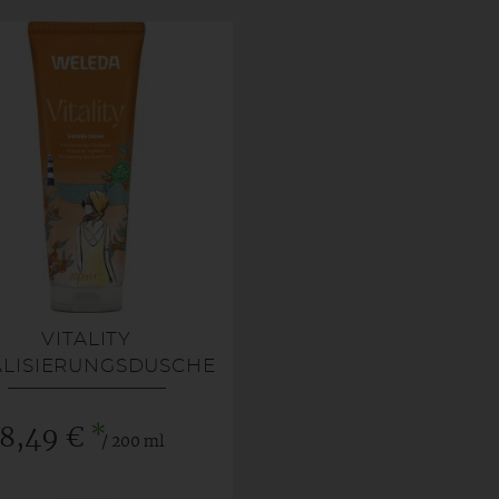
VITALITY
ALISIERUNGSDUSCHE
SANDDORN
*
8,49 €
/ 200 ml