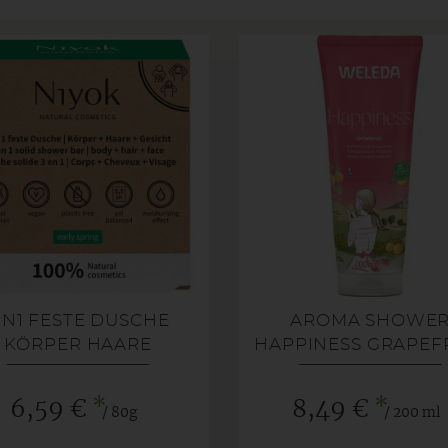
IN1 FESTE DUSCHE
AROMA SHOWE
KÖRPER HAARE
HAPPINESS GRAPEF
GESICHT
*
*
6,59 €
8,49 €
/ 80g
/ 200 ml