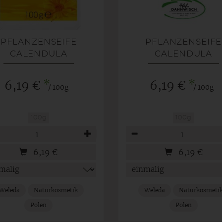
PFLANZENSEIFE
PFLANZENSEIFE
CALENDULA
CALENDULA
*
*
6,19 €
6,19 €
/ 100g
/ 100g
100g
100g
hl
Anzahl
6,19
€
6,19
€
Weleda
Naturkosmetik
Weleda
Naturkosmeti
Polen
Polen