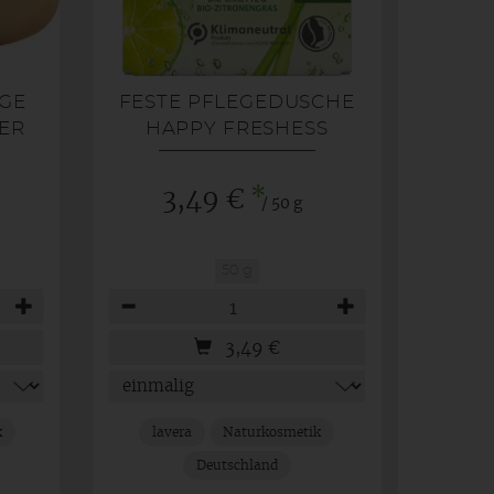
GE
FESTE PFLEGEDUSCHE
VER
HAPPY FRESHESS
*
3,49 €
/ 50 g
50 g
Anzahl
3,49
€
k
lavera
Naturkosmetik
Deutschland