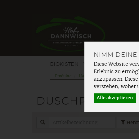
NIMM DEINE
BIOKISTEN
VOM HOF
OBST
G
Diese Website ver
Erlebnis zu ermögl
Produkte
Haushalt & mehr
Körperpfle
anzupassen. Diese
verstehen, woher 
Alle akzeptieren
DUSCHPFLEGE
Herst