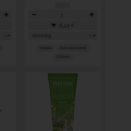
200 ml
Anzahl
8,49
€
k
Weleda
Naturkosmetik
Schweiz