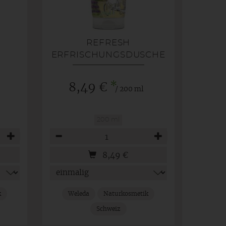
REFRESH
ERFRISCHUNGSDUSCHE
CITRUS
*
8,49 €
/ 200 ml
200 ml
Anzahl
8,49
€
k
Weleda
Naturkosmetik
Schweiz