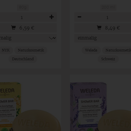
80g
200 ml
hl
Anzahl
6,59
€
8,49
€
NYK
Naturkosmetik
Weleda
Naturkosmeti
Deutschland
Schweiz