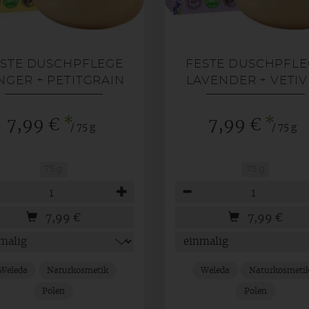
ESTE DUSCHPFLEGE
FESTE DUSCHPFLE
NGER + PETITGRAIN
LAVENDER + VETI
*
*
7,99 €
7,99 €
/ 75 g
/ 75 g
75 g
75 g
hl
Anzahl
7,99
€
7,99
€
Weleda
Naturkosmetik
Weleda
Naturkosmeti
Polen
Polen