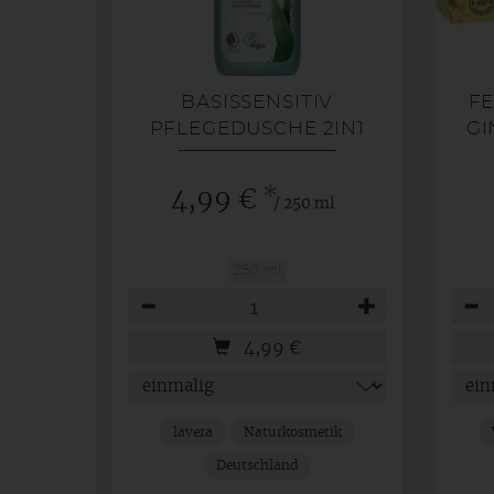
BASISSENSITIV
F
PFLEGEDUSCHE 2IN1
GI
*
4,99 €
/ 250 ml
250 ml
Anzahl
Anza
4,99
€
lavera
Naturkosmetik
Deutschland