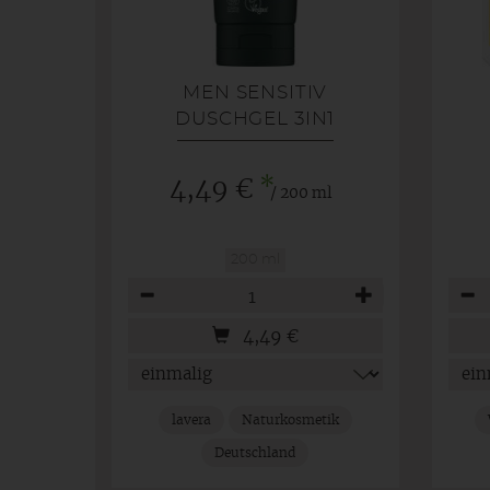
MEN SENSITIV
DUSCHGEL 3IN1
*
4,49 €
/ 200 ml
200 ml
Anzahl
Anza
4,49
€
lavera
Naturkosmetik
Deutschland