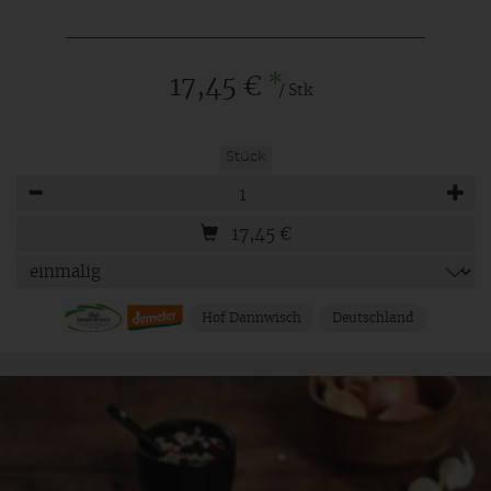
*
17,45 €
/ Stk
Stück
Anzahl
17,45
€
Hof Dannwisch
Deutschland