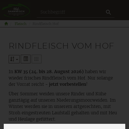
Produkt
Fleisch
Rindfleisch Hof
RINDFLEISCH VOM HOF
In
KW 35 (24. bis 28. August 2026)
haben wir
wieder frisches Rindfleisch vom Hof. Nur solange
der Vorrat reicht -
jetzt vorbestellen
!
Über Sommer weiden unsere Rinder und Kühe
ganztägig auf unseren Niederungsmoorweiden. Im
Winter werden sie in unserem artgerechten, mit
Stroh eingestreuten Laufstall gehalten und mit Heu
und Heulage gefüttert.