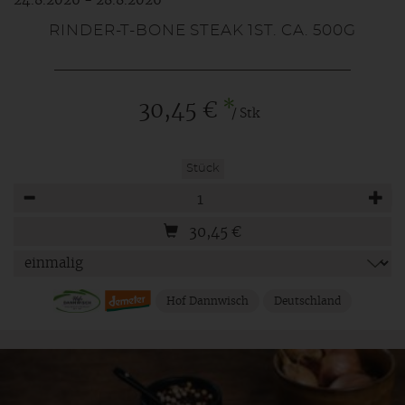
24.8.2026 - 28.8.2026
RINDER-T-BONE STEAK 1ST. CA. 500G
*
30,45 €
/ Stk
Stück
Anzahl
30,45
€
Hof Dannwisch
Deutschland