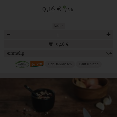
*
9,16 €
/ Stk
Stück
Anzahl
9,16
€
Hof Dannwisch
Deutschland