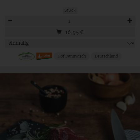
Stück
Anzahl
16,95
€
Hof Dannwisch
Deutschland