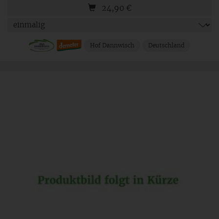
24,90
€
Hof Dannwisch
Deutschland