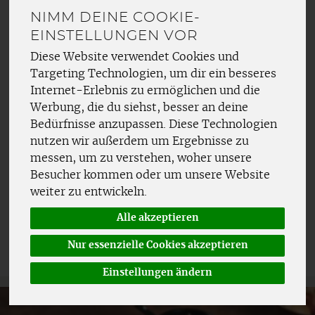
NIMM DEINE COOKIE-
Neben unserem Rotbunten Schleswig-Holsteiner
EINSTELLUNGEN VOR
Rindfleisch bieten wir auch Angus-Rindfleisch an.
Die Angus-Rinder werden wie die Rotbunten
Diese Website verwendet Cookies und
Schleswig-Holsteiner bei uns aufgezogen, gehalten
Targeting Technologien, um dir ein besseres
und gefüttert. Angus-Rindfleisch zeichnet sich
Internet-Erlebnis zu ermöglichen und die
durch ausgezeichnete Zartheit Saftigkeit und
Werbung, die du siehst, besser an deine
Schmackhaftigkeit aus, bedingt durch die besondere
Bedürfnisse anzupassen. Diese Technologien
Fett-Marmorierung.
nutzen wir außerdem um Ergebnisse zu
messen, um zu verstehen, woher unsere
Besucher kommen oder um unsere Website
weiter zu entwickeln.
Hersteller
Allergene
Alle akzeptieren
Nur essenzielle Cookies akzeptieren
Einstellungen ändern