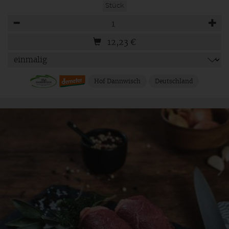
Stück
Anzahl
12,23
€
Hof Dannwisch
Deutschland