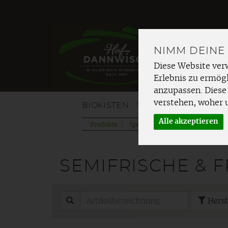
NIMM DEINE
Diese Website ver
Erlebnis zu ermögl
anzupassen. Diese
verstehen, woher 
BIOKISTEN
VOM HOF
OBST
G
Alle akzeptieren
Produkte
Speisekammer
Nudeln & Tei
SEMIFRISCHE & F
Herst