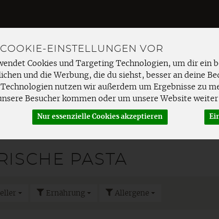
 COOKIE-EINSTELLUNGEN VOR
wendet Cookies und Targeting Technologien, um dir ein b
Produkt
ichen und die Werbung, die du siehst, besser an deine Be
 Technologien nutzen wir außerdem um Ergebnisse zu m
unsere Besucher kommen oder um unsere Website weiter 
EMÜSE
FRISCHETHEKE
SPEISEKAMMER
HAUSHAL
Nur essenzielle Cookies akzeptieren
Ei
gwaren
semifrische & frische Pasta
RISCHE PASTA
eller
Ernährung
Allergene