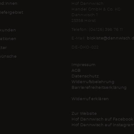
d:innen
Hof Dannwisch
Handel GmbH & Co. KG
iefergebiet
Dannwisch 1
25358 Horst
Telefon: (04126) 396 76 11
kunden
E-Mail:
biokiste@dannwisch.
ationen
DE-ÖKO-022
tter
lwünsche
Impressum
AGB
Datenschutz
Widerrufsbelehrung
Barrierefreiheitserklärung
Widerruf erklären
Zur Website
Hof Dannwisch auf Facebook
Hof Dannwisch auf Instagra