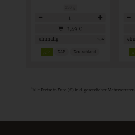
250 g
Anzahl
Anza
3,49
€
DAP
Deutschland
*
Alle Preise in Euro (€) inkl. gesetzlicher Mehrwertst