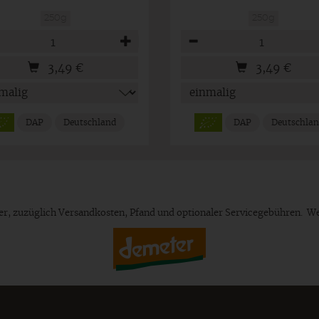
250g
250g
hl
Anzahl
3,49
€
3,49
€
DAP
Deutschland
DAP
Deutschla
euer, zuzüglich Versandkosten, Pfand und optionaler Servicegebühren. W