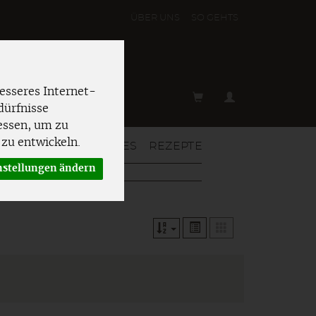
ÜBER UNS
SO GEHT´S
esseres Internet-
dürfnisse
essen, um zu
zu entwickeln.
T & MEHR
AKTUELLES
REZEPTE
nstellungen ändern