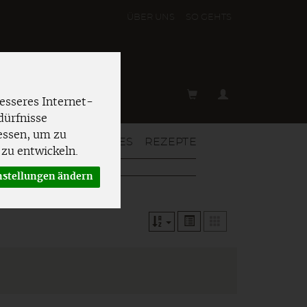
ÜBER UNS
SO GEHT´S
esseres Internet-
dürfnisse
essen, um zu
T & MEHR
AKTUELLES
REZEPTE
zu entwickeln.
nstellungen ändern