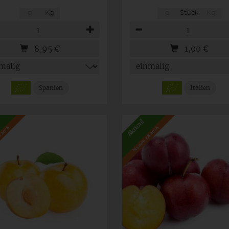
g
Kg
g
Stück
Kg
hl
Anzahl
8,95
€
1,00
€
Spanien
Italien
Aktion!
8.2026
bis zum 7.8.2026