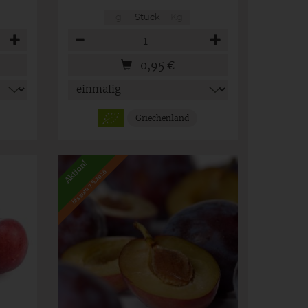
g
Stück
Kg
Anzahl
0,95
€
Griechenland
Aktion!
bis zum 7.8.2026