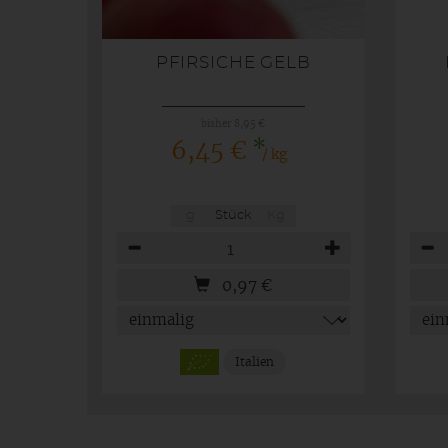
PFIRSICHE GELB
bisher 8,95 €
*
6,45 €
/ kg
g
Stück
Kg
Anzahl
Anza
0,97
€
Italien