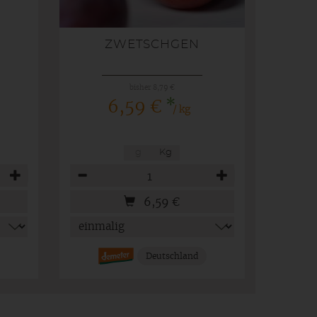
ZWETSCHGEN
bisher 8,79 €
*
6,59 €
/ kg
g
Kg
Anzahl
6,59
€
Deutschland