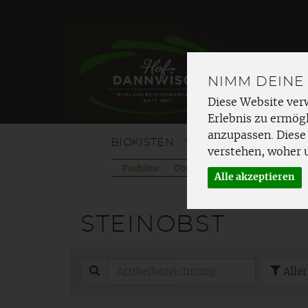
NIMM DEINE
Diese Website ver
Erlebnis zu ermögl
anzupassen. Diese
BIOKISTEN
VOM HOF
OBST
G
verstehen, woher 
Produkte
Obst
Steinobst
Alle akzeptieren
STEINOBST
Alle