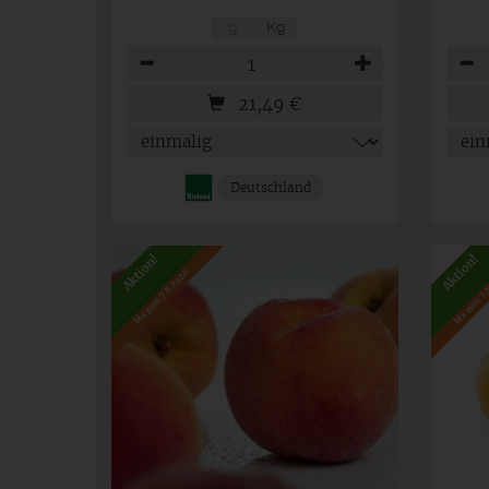
g
Kg
Anzahl
Anza
21,49
€
Deutschland
Aktion!
Aktion!
bis zum 7.8.2026
bis zum 7.