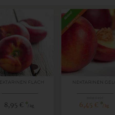
Aktion!
bis zum 7.8.2026
EKTARINEN FLACH
NEKTARINEN GEL
bisher 8,95 €
*
*
8,95 €
6,45 €
/ kg
/ kg