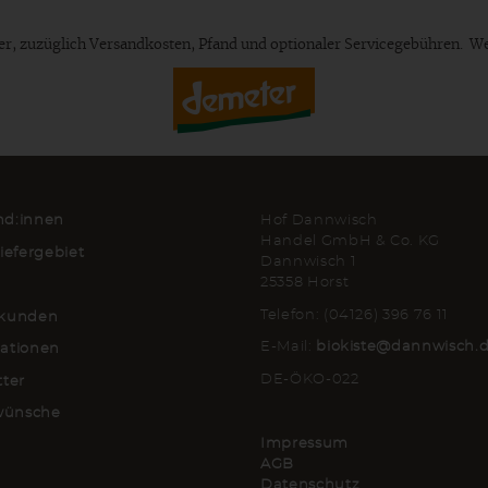
euer, zuzüglich Versandkosten, Pfand und optionaler Servicegebühren. W
d:innen
Hof Dannwisch
Handel GmbH & Co. KG
iefergebiet
Dannwisch 1
25358 Horst
Telefon: (04126) 396 76 11
kunden
E-Mail:
biokiste@dannwisch.
ationen
DE-ÖKO-022
tter
lwünsche
Impressum
AGB
Datenschutz