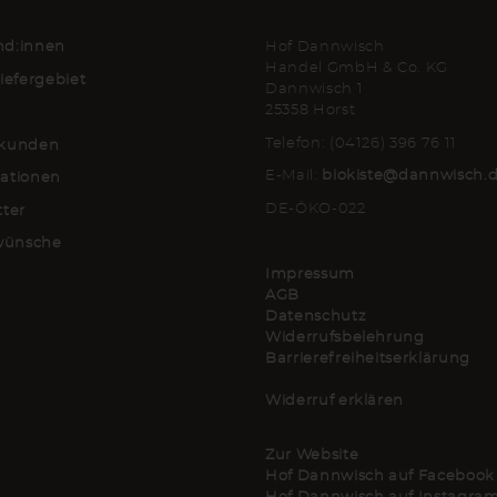
d:innen
Hof Dannwisch
Handel GmbH & Co. KG
iefergebiet
Dannwisch 1
25358 Horst
Telefon: (04126) 396 76 11
kunden
E-Mail:
biokiste@dannwisch.
ationen
DE-ÖKO-022
tter
lwünsche
Impressum
AGB
Datenschutz
Widerrufsbelehrung
Barrierefreiheitserklärung
Widerruf erklären
Zur Website
Hof Dannwisch auf Facebook