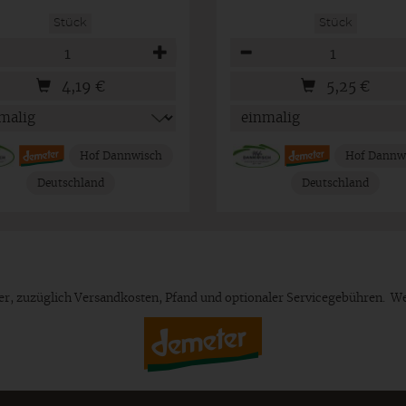
Stück
Stück
hl
Anzahl
4,19
€
5,25
€
Hof Dannwisch
Hof Dannw
Deutschland
Deutschland
euer, zuzüglich Versandkosten, Pfand und optionaler Servicegebühren. W