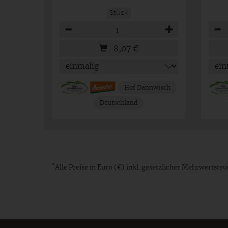
Stück
Anzahl
Anza
8,07
€
Hof Dannwisch
Deutschland
*
Alle Preise in Euro (€) inkl. gesetzlicher Mehrwertst