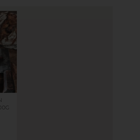
N
00G