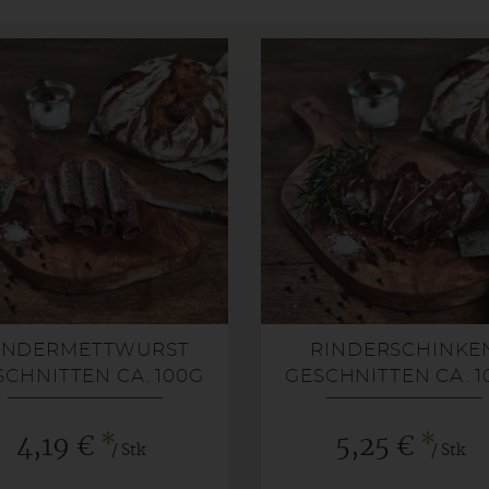
INDERMETTWURST
RINDERSCHINKE
SCHNITTEN CA. 100G
GESCHNITTEN CA. 1
*
*
4,19 €
5,25 €
/ Stk
/ Stk