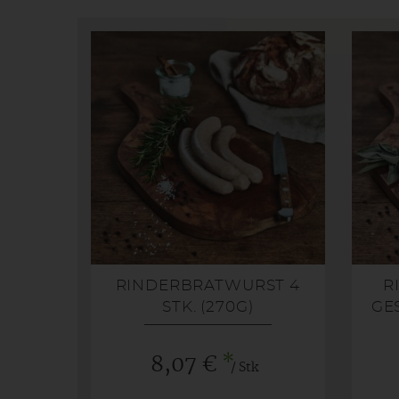
RINDERBRATWURST 4
R
STK. (270G)
GE
*
8,07 €
/ Stk