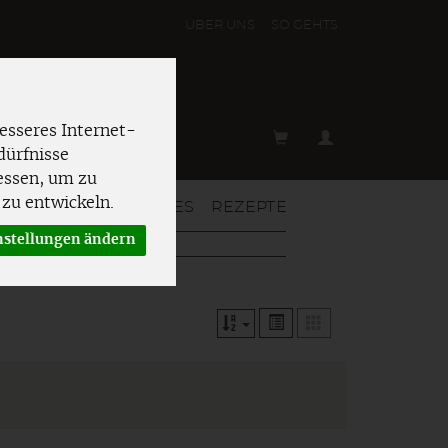
ÜBER UNS
SO GEHT´S
esseres Internet-
dürfnisse
essen, um zu
zu entwickeln.
T & MEHR
AKTUELLES
REZEPTE
nstellungen ändern