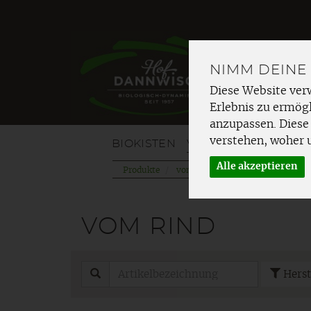
NIMM DEINE
Diese Website ver
Erlebnis zu ermögl
anzupassen. Diese
verstehen, woher 
BIOKISTEN
VOM HOF
OBST
G
Alle akzeptieren
Produkte
vom Hof
Wurst & Schinken
VOM RIND
Herst