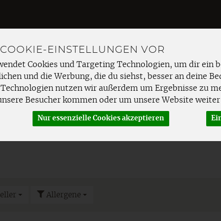
 COOKIE-EINSTELLUNGEN VOR
Produkt
wendet Cookies und Targeting Technologien, um dir ein b
ichen und die Werbung, die du siehst, besser an deine Be
 Technologien nutzen wir außerdem um Ergebnisse zu m
unsere Besucher kommen oder um unsere Website weiter 
EMÜSE
FRISCHETHEKE
SPEISEKAMMER
HAUSHAL
Nur essenzielle Cookies akzeptieren
Ei
vom Rind
eller
Allergene