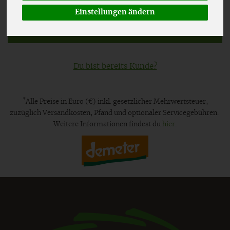
Einstellungen ändern
Weiter
Du bist bereits Kunde?
*
Alle Preise in Euro (€) inkl. gesetzlicher Mehrwertsteuer,
zuzüglich Versandkosten, Pfand und optionaler Servicegebühren.
Weitere Informationen findest du
hier
.