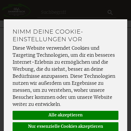
Produkt
NIMM DEINE COOKIE-
EINSTELLUNGEN VOR
Diese Website verwendet Cookies und
JETZT REGISTRIEREN
Targeting Technologien, um dir ein besseres
Internet-Erlebnis zu ermöglichen und die
Gib bitte deine E-Mail-Adresse ein. Wir senden dir
einen 6-stelligen Code per E-Mail zu, damit du dich
Werbung, die du siehst, besser an deine
verifizieren und dein Kundenkonto erstellen kannst.
Bedürfnisse anzupassen. Diese Technologien
nutzen wir außerdem um Ergebnisse zu
messen, um zu verstehen, woher unsere
Besucher kommen oder um unsere Website
weiter zu entwickeln.
Löse bitte folgende Aufgabe:
Alle akzeptieren
Nur essenzielle Cookies akzeptieren
Rechen Captcha testet, ob du ein Mensch bist.