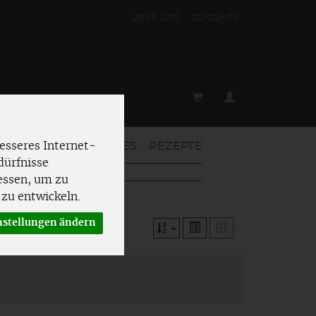
ÜBER UNS
SO GEHT´S
T & MEHR
AKTUELLES
REZEPTE
esseres Internet-
dürfnisse
essen, um zu
zu entwickeln.
nstellungen ändern