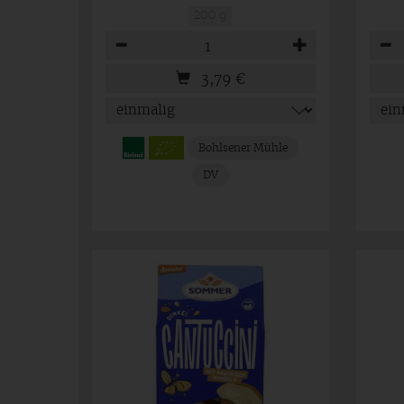
200 g
Anzahl
Anza
3,79
€
Bohlsener Mühle
DV