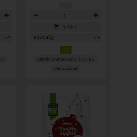
125 g
Anzahl
3,09
€
 KG
Biback Sommer GmbH & Co. KG
Deutschland