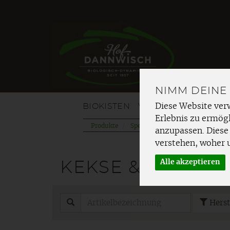
NIMM DEINE
BIOKISTEN
VOM HOF
OBST
G
Diese Website ver
Erlebnis zu ermögl
Produkte
Speisekammer
Knabbereien &
anzupassen. Diese
verstehen, woher 
Alle akzeptieren
KEKSE & WAFFEL
Herst