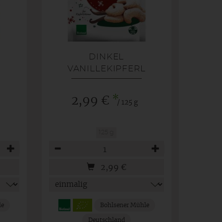
DINKEL
VANILLEKIPFERL
WEIHNACHTSEDITION
*
2,99 €
/ 125 g
125 g
Anzahl
2,99
€
le
Bohlsener Mühle
Deutschland