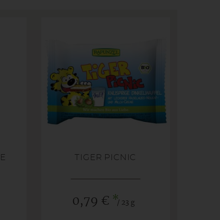
SE
TIGER PICNIC
*
0,79 €
/ 23 g