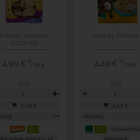
DINKEL SCHOKO
DINKEL TIERLIX
COOKIES
*
*
2,99 €
2,49 €
/ 150 g
/ 125 g
150 g
125 g
hl
Anzahl
2,99
€
2,49
€
Bohlsener Müh
back Sommer GmbH & Co. KG
Deutschland