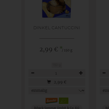
DINKEL CANTUCCINI
*
2,99 €
/ 150 g
150 g
Anzahl
Anza
2,99
€
Biback Sommer GmbH & Co. KG
Bi