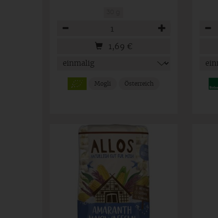
30 g
Anzahl
Anza
1,69
€
Mogli
Österreich