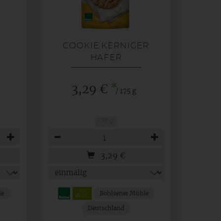
COOKIE KERNIGER
HAFER
*
3,29 €
/ 175 g
175 g
Anzahl
3,29
€
le
Bohlsener Mühle
Deutschland