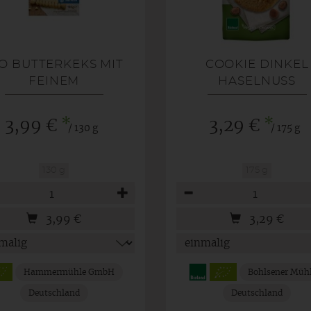
O BUTTERKEKS MIT
COOKIE DINKEL
FEINEM
HASELNUSS
NILLEGESCHMACK -
GF
*
*
3,99 €
3,29 €
/ 130 g
/ 175 g
130 g
175 g
hl
Anzahl
3,99
€
3,29
€
Hammermühle GmbH
Bohlsener Müh
Deutschland
Deutschland