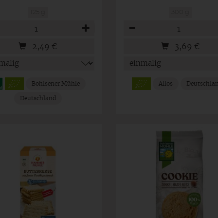
125 g
300 g
hl
Anzahl
2,49
€
3,69
€
Bohlsener Mühle
Allos
Deutschla
Deutschland