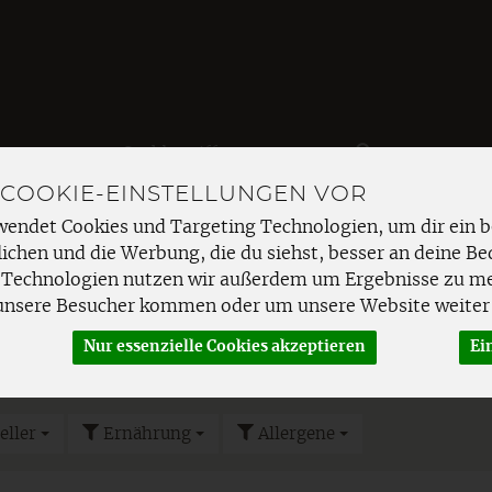
Produkt
 COOKIE-EINSTELLUNGEN VOR
EMÜSE
FRISCHETHEKE
SPEISEKAMMER
HAUSHAL
wendet Cookies und Targeting Technologien, um dir ein b
ichen und die Werbung, die du siehst, besser an deine Be
 Süßigkeiten
Kekse & Waffeln
 Technologien nutzen wir außerdem um Ergebnisse zu m
unsere Besucher kommen oder um unsere Website weiter 
Nur essenzielle Cookies akzeptieren
Ei
N
eller
Ernährung
Allergene