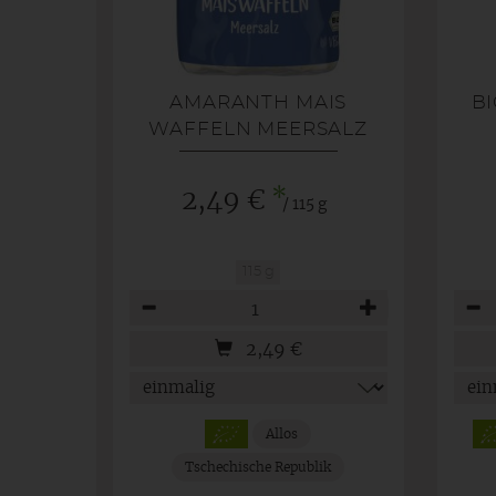
AMARANTH MAIS
BI
WAFFELN MEERSALZ
VA
*
2,49 €
/ 115 g
115 g
Anzahl
Anza
2,49
€
Allos
Tschechische Republik