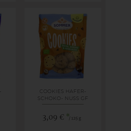
-
COOKIES HAFER-
SCHOKO- NUSS GF
*
3,09 €
/ 125 g