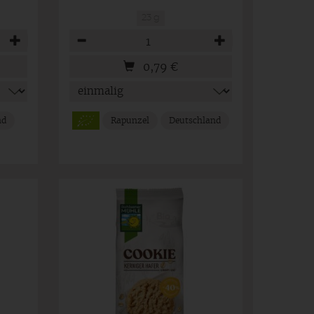
23 g
Anzahl
0,79
€
nd
Rapunzel
Deutschland