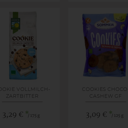
OOKIE VOLLMILCH-
COOKIES CHOCO
ZARTBITTER
CASHEW GF
*
*
3,29 €
3,09 €
/ 175 g
/ 125 g