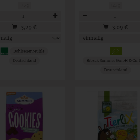
175 g
125 g
hl
Anzahl
3,29
€
3,09
€
Bohlsener Mühle
Deutschland
Biback Sommer GmbH & Co.
Deutschland