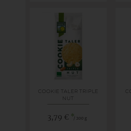
COOKIE TALER TRIPLE
C
NUT
*
3,79 €
/ 200 g