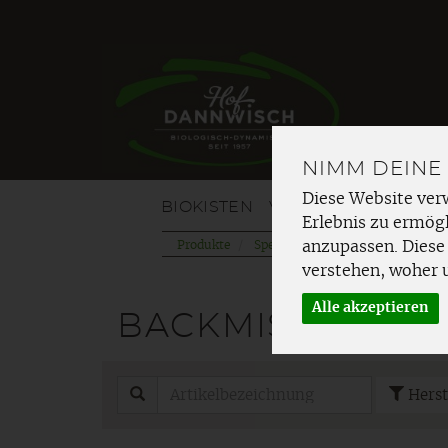
NIMM DEINE
Diese Website ver
BIOKISTEN
VOM HOF
OBST
G
Erlebnis zu ermögl
Produkte
Speisekammer
einfache Küch
anzupassen. Diese
verstehen, woher 
Alle akzeptieren
BACKMISCHUNG
Herst