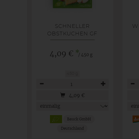
SCHNELLER
W
OBSTKUCHEN GF
*
4,09 €
/ 450 g
450 g
Anzahl
Anza
4,09
€
Bauck GmbH
Deutschland