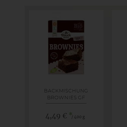
BACKMISCHUNG
BROWNIES GF
*
4,49 €
/ 400 g