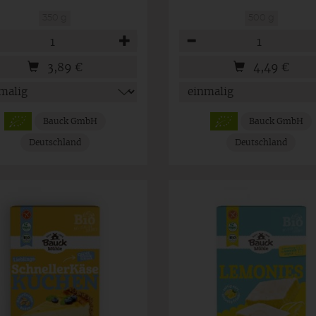
350 g
500 g
hl
Anzahl
3,89
€
4,49
€
Bauck GmbH
Bauck GmbH
Deutschland
Deutschland