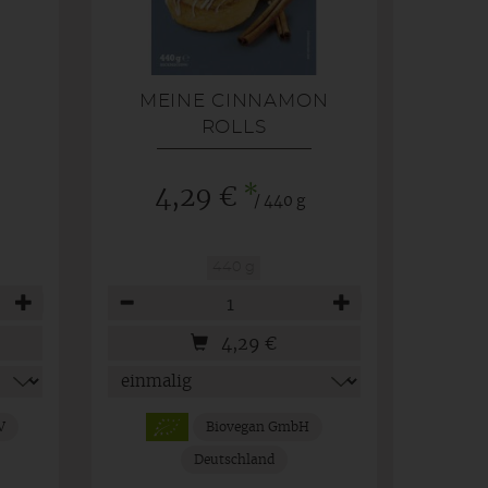
MEINE CINNAMON
G
ROLLS
*
4,29 €
/ 440 g
440 g
Anzahl
4,29
€
V
Biovegan GmbH
Deutschland