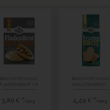
BACKMISCHUNG
BACKMISCHUN
FLADENBROT GF
KRUSTENBROT -
GLUTENFREI-
*
*
3,89 €
4,49 €
/ 350 g
/ 500 g