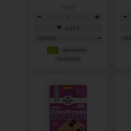
400 g
Anzahl
Anza
4,49
€
Bauck GmbH
Deutschland