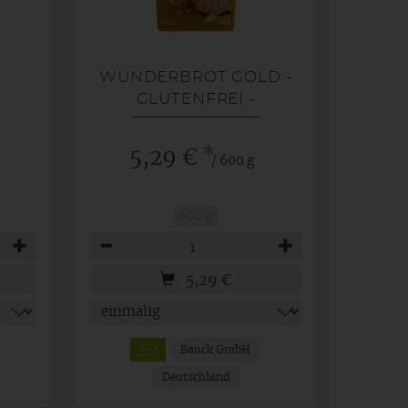
WUNDERBROT GOLD -
GLUTENFREI -
*
5,29 €
/ 600 g
600 g
Anzahl
5,29
€
Bauck GmbH
Deutschland