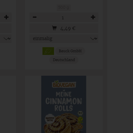
500 g
Anzahl
4,49
€
Bauck GmbH
Deutschland