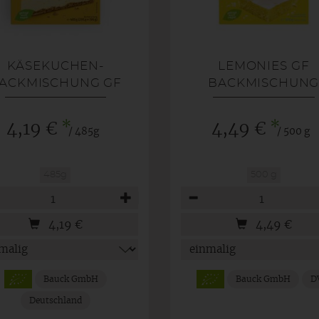
KÄSEKUCHEN-
LEMONIES GF
ACKMISCHUNG GF
BACKMISCHUN
*
*
4,19 €
4,49 €
/ 485g
/ 500 g
485g
500 g
hl
Anzahl
4,19
€
4,49
€
Bauck GmbH
Bauck GmbH
D
Deutschland