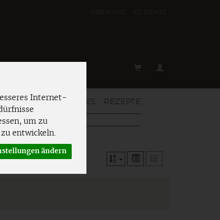
ÜBER UNS
SO GEHT´S
esseres Internet-
T & MEHR
AKTUELLES
REZEPTE
dürfnisse
essen, um zu
zu entwickeln.
nstellungen ändern