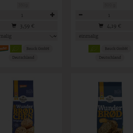
350g
500 g
hl
Anzahl
3,59
€
4,19
€
Bauck GmbH
Bauck GmbH
Deutschland
Deutschland