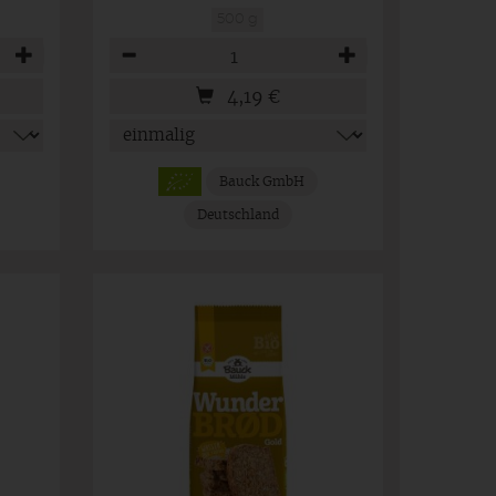
500 g
Anzahl
4,19
€
Bauck GmbH
Deutschland