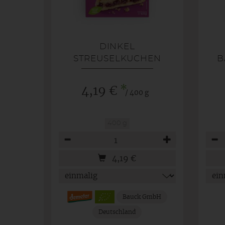
DINKEL
STREUSELKUCHEN
B
*
4,19 €
/ 400 g
400 g
Anzahl
Anza
4,19
€
Bauck GmbH
Deutschland