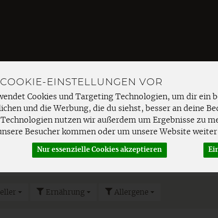
Produkt
 COOKIE-EINSTELLUNGEN VOR
wendet Cookies und Targeting Technologien, um dir ein b
EMÜSE
FRISCHETHEKE
SPEISEKAMMER
HAUSHAL
ichen und die Werbung, die du siehst, besser an deine Be
e
Backmischungen
 Technologien nutzen wir außerdem um Ergebnisse zu m
unsere Besucher kommen oder um unsere Website weiter 
Nur essenzielle Cookies akzeptieren
Ei
EN
eller
Ernährung
Allergene