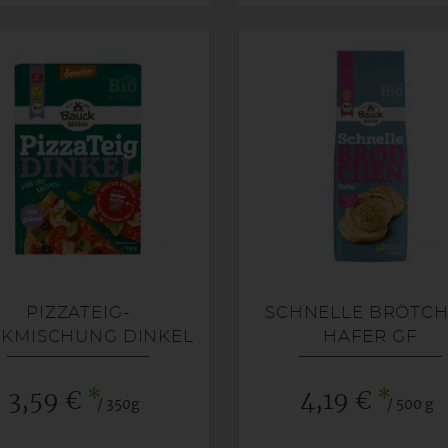
PIZZATEIG-
SCHNELLE BRÖTC
KMISCHUNG DINKEL
HAFER GF
*
*
3,59 €
4,19 €
/ 350g
/ 500 g