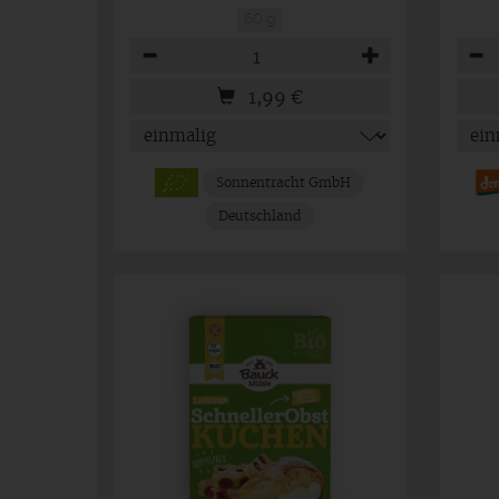
60 g
Anzahl
Anza
1,99
€
Sonnentracht GmbH
Deutschland