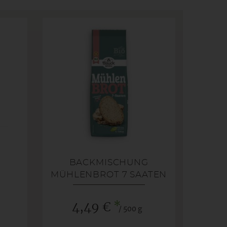
G
BACKMISCHUNG
MÜHLENBROT 7 SAATEN
-GLUTENFREI-
*
4,49 €
/ 500 g