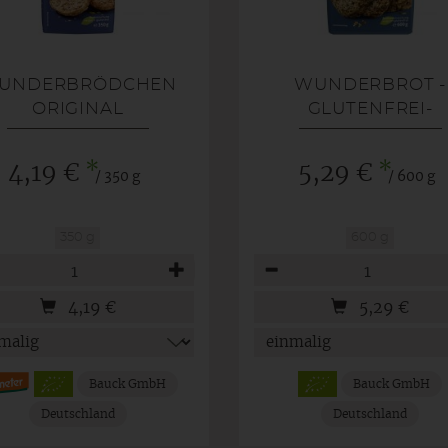
UNDERBRÖDCHEN
WUNDERBROT -
ORIGINAL
GLUTENFREI-
*
*
4,19 €
5,29 €
/ 350 g
/ 600 g
350 g
600 g
hl
Anzahl
4,19
€
5,29
€
Bauck GmbH
Bauck GmbH
Deutschland
Deutschland