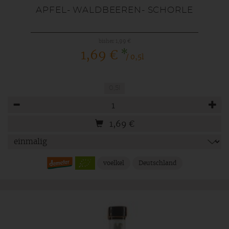
APFEL- WALDBEEREN- SCHORLE
bisher 1,99 €
*
1,69 €
/ 0,5l
0,5l
Anzahl
1,69
€
voelkel
Deutschland