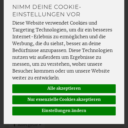
Smoothies
9
NIMM DEINE COOKIE-
EINSTELLUNGEN VOR
Wasser
10
Diese Website verwendet Cookies und
Wein
32
Targeting Technologien, um dir ein besseres
Internet-Erlebnis zu ermöglichen und die
Wellness- & Gesundheitsdrinks
12
Werbung, die du siehst, besser an deine
Bedürfnisse anzupassen. Diese Technologien
Aperitiv, Schnaps, Likör
14
nutzen wir außerdem um Ergebnisse zu
messen, um zu verstehen, woher unsere
Glühwein & Punsch
13
Besucher kommen oder um unsere Website
weiter zu entwickeln.
Sirup
5
Alle akzeptieren
Nur essenzielle Cookies akzeptieren
Einstellungen ändern
Hersteller
Ernährung
Allergene