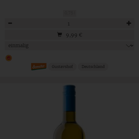
0,75 l
Anzahl
9,99
€
Gustavshof
Deutschland