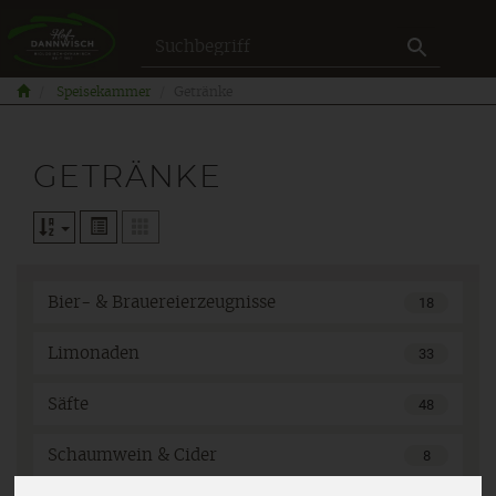
Produkt
Speisekammer
Getränke
GETRÄNKE
Bier- & Brauereierzeugnisse
18
Limonaden
33
Säfte
48
Schaumwein & Cider
8