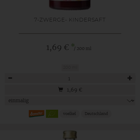
7-ZWERGE- KINDERSAFT
*
1,69 €
/ 200 ml
200 ml
Anzahl
1,69
€
voelkel
Deutschland