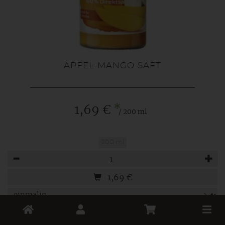
APFEL-MANGO-SAFT
*
1,69 €
/ 200 ml
200 ml
Anzahl
1,69
€
Toggle
voelkel
Deutschland
cart