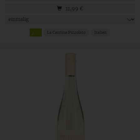
11,99
€
La Cantina Pizzolato
Italien