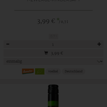
*
3,99 €
/ 0,7 l
0,7 l
Anzahl
3,99
€
voelkel
Deutschland