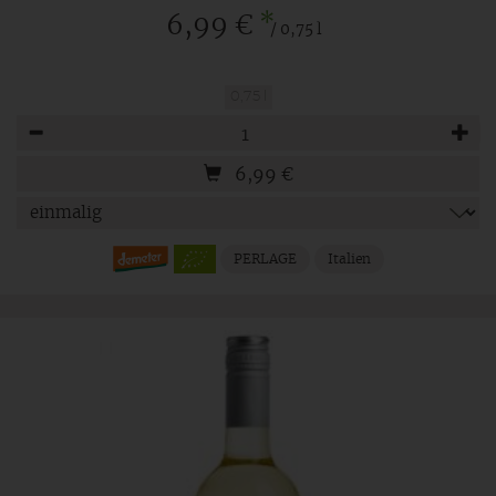
*
6,99 €
/ 0,75 l
0,75 l
Anzahl
6,99
€
PERLAGE
Italien