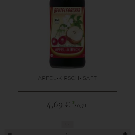
APFEL-KIRSCH- SAFT
*
4,69 €
/ 0,7 l
0,7 l
Anzahl