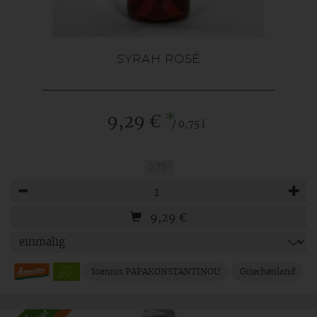
SYRAH ROSÉ
*
9,29 €
/ 0,75 l
0,75 l
Anzahl
9,29
€
Ioannis PAPAKONSTANTINOU
Griechenland