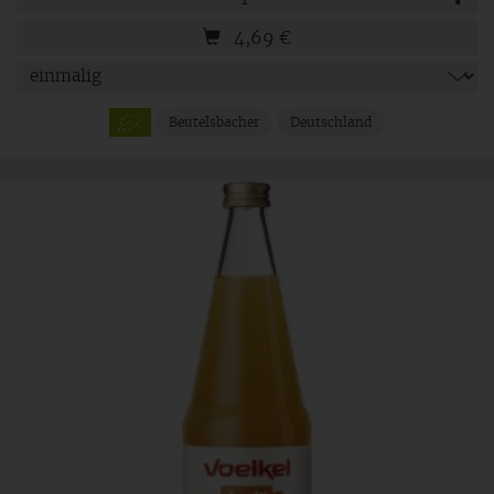
4,69
€
Beutelsbacher
Deutschland