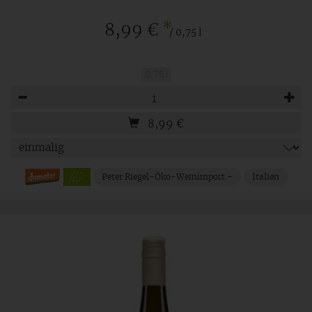
*
8,99 €
/ 0,75 l
0,75 l
Anzahl
8,99
€
Peter Riegel-Öko-Weinimport -
Italien