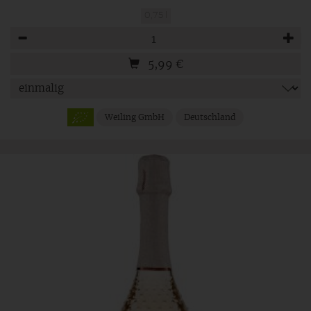
0,75 l
Anzahl
5,99
€
Weiling GmbH
Deutschland