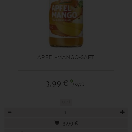
APFEL-MANGO-SAFT
*
3,99 €
/ 0,7 l
0,7 l
Anzahl
3,99
€