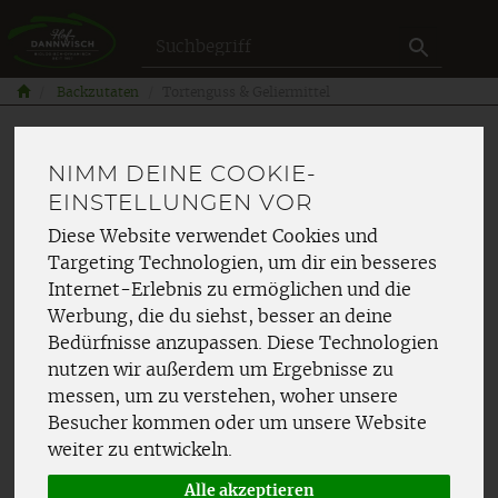
Produkt
Backzutaten
Tortenguss & Geliermittel
TORTENGUSS &
NIMM DEINE COOKIE-
EINSTELLUNGEN VOR
GELIERMITTEL
Diese Website verwendet Cookies und
Targeting Technologien, um dir ein besseres
Internet-Erlebnis zu ermöglichen und die
Werbung, die du siehst, besser an deine
Bedürfnisse anzupassen. Diese Technologien
nutzen wir außerdem um Ergebnisse zu
Hersteller
Ernährung
messen, um zu verstehen, woher unsere
Besucher kommen oder um unsere Website
Allergene
weiter zu entwickeln.
Alle akzeptieren