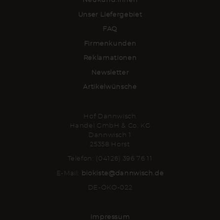
Neukund:innen
Unser Liefergebiet
FAQ
Firmenkunden
Reklamationen
Newsletter
Artikelwünsche
Hof Dannwisch
Handel GmbH & Co. KG
Dannwisch 1
25358 Horst
Telefon: (04126) 396 76 11
E-Mail:
biokiste@dannwisch.de
DE-ÖKO-022
Impressum