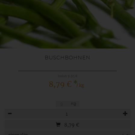
BUSCHBOHNEN
bisher 9,95 €
*
8,79 €
/ kg
g
Kg
Anzahl
8,79
€