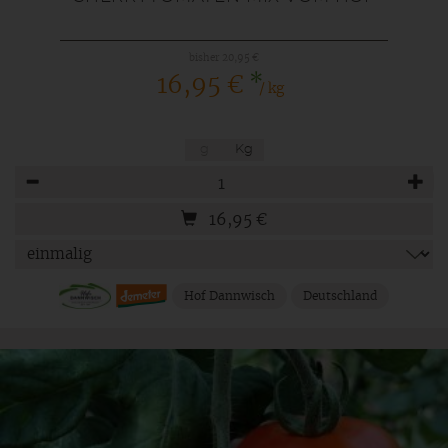
bisher 20,95 €
*
16,95 €
/ kg
g
Kg
Anzahl
16,95
€
Hof Dannwisch
Deutschland