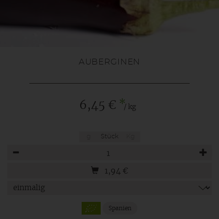
AUBERGINEN
*
6,45 €
/ kg
g
Stück
Kg
Anzahl
1,94
€
Spanien