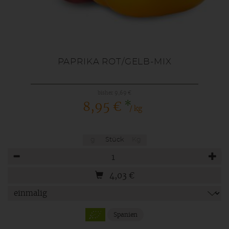
PAPRIKA ROT/GELB-MIX
bisher 9,69 €
*
8,95 €
/ kg
g
Stück
Kg
Anzahl
4,03
€
Spanien