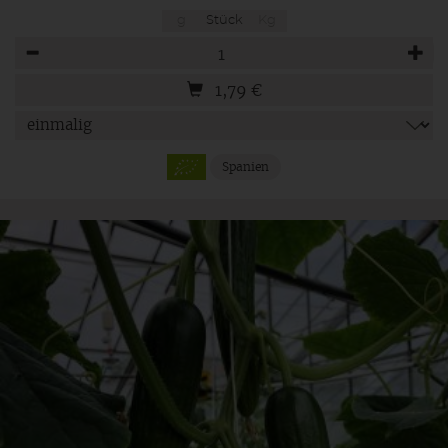
g
Stück
Kg
Anzahl
1,79
€
Spanien