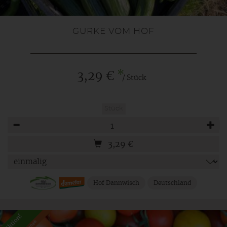
GURKE VOM HOF
*
3,29 €
/ Stück
Stück
Anzahl
3,29
€
Hof Dannwisch
Deutschland
Aktion!