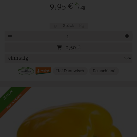
*
9,95 €
/ kg
g
Stück
Kg
Anzahl
0,50
€
Hof Dannwisch
Deutschland
Aktion!
bis zum 7.8.2026