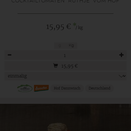
COCKTAILTOMATEN "RUTHJE" VOM HOF
*
15,95 €
/ kg
g
Kg
Anzahl
15,95
€
Hof Dannwisch
Deutschland