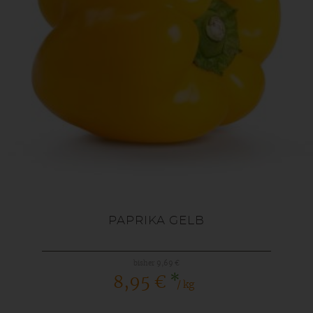
PAPRIKA GELB
bisher 9,69 €
*
8,95 €
/ kg