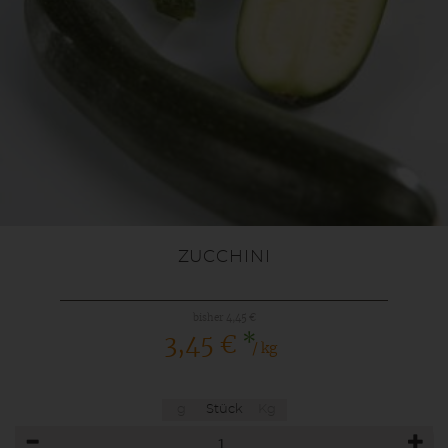
ZUCCHINI
bisher 4,45 €
*
3,45 €
/ kg
g
Stück
Kg
Anzahl