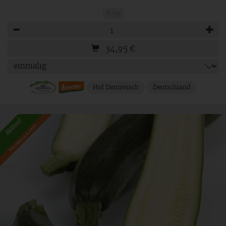
5 kg
Anzahl
34,95
€
Hof Dannwisch
Deutschland
Aktion!
bis zum 14.8.2026