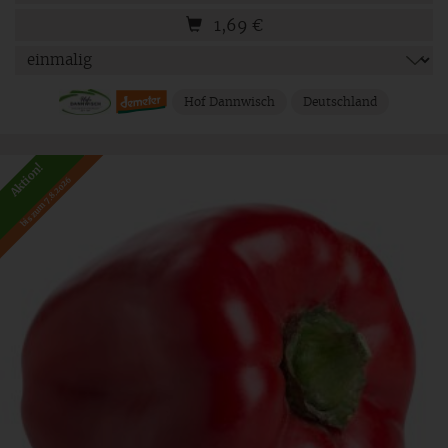
1,69
€
Hof Dannwisch
Deutschland
Aktion!
bis zum 7.8.2026