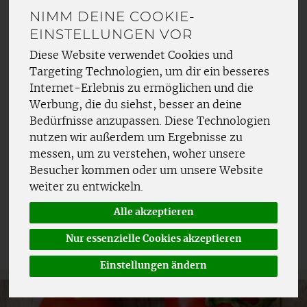
Lauch- & Zwiebelgemüse
8
NIMM DEINE COOKIE-
EINSTELLUNGEN VOR
Pilze
5
Diese Website verwendet Cookies und
Salat
6
Targeting Technologien, um dir ein besseres
Internet-Erlebnis zu ermöglichen und die
Wurzel- & Knollengemüse
16
Werbung, die du siehst, besser an deine
Bedürfnisse anzupassen. Diese Technologien
nutzen wir außerdem um Ergebnisse zu
messen, um zu verstehen, woher unsere
Besucher kommen oder um unsere Website
Hersteller
Ernährung
weiter zu entwickeln.
Allergene
Alle akzeptieren
Nur essenzielle Cookies akzeptieren
Einstellungen ändern