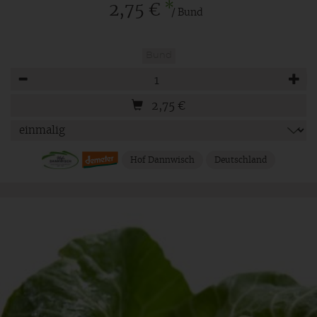
*
2,75 €
/ Bund
Bund
Anzahl
2,75
€
Hof Dannwisch
Deutschland