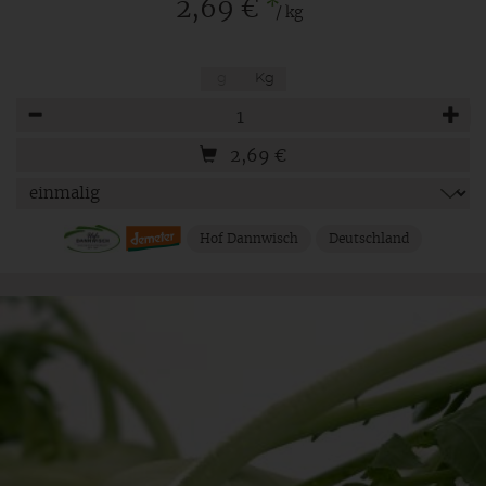
*
2,69 €
/ kg
g
Kg
Anzahl
2,69
€
Hof Dannwisch
Deutschland