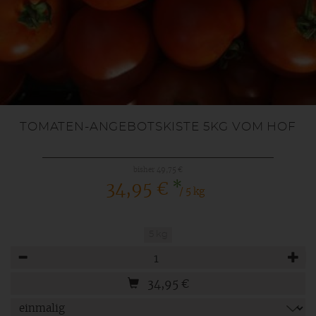
TOMATEN-ANGEBOTSKISTE 5KG VOM HOF
bisher 49,75 €
*
34,95 €
/ 5 kg
5 kg
Anzahl
34,95
€