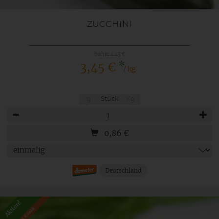
ZUCCHINI
bisher 4,45 €
*
3,45 €
/ kg
g
Stück
Kg
Anzahl
0,86
€
Deutschland
Aktion!