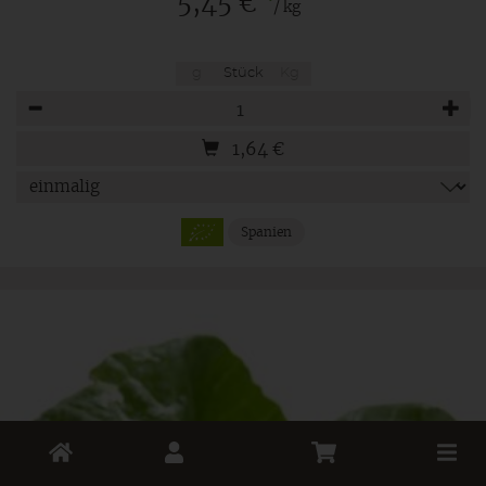
*
5,45 €
/ kg
g
Stück
Kg
Anzahl
1,64
€
Spanien
Toggle
cart