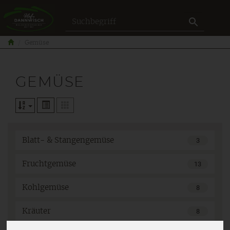
Produkt
Gemüse
GEMÜSE
Blatt- & Stangengemüse
3
Fruchtgemüse
13
Kohlgemüse
8
Kräuter
8