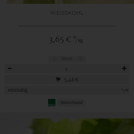
WEISSKOHL
*
3,65 €
/ kg
g
Stück
Kg
Anzahl
5,48
€
Deutschland