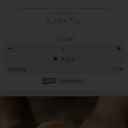
bisher 10,95 €
*
8,79 €
/ kg
g
Kg
Anzahl
8,79
€
Deutschland