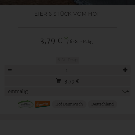
EIER 6 STÜCK VOM HOF
*
3,79 €
/ 6-St.-Pckg
6-St.-Pckg
Anzahl
3,79
€
Hof Dannwisch
Deutschland