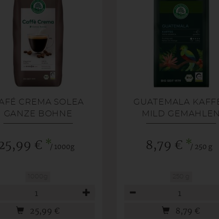
AFÉ CREMA SOLEA
GUATEMALA KAFF
GANZE BOHNE
MILD GEMAHLE
*
*
25,99 €
8,79 €
/ 1000g
/ 250 g
1000g
250 g
hl
Anzahl
25,99
€
8,79
€