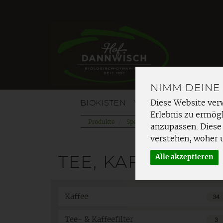
NIMM DEINE
BIOKISTEN
VOM HOF
OBST
G
Diese Website ver
Erlebnis zu ermögl
Produkte
Speisekammer
Tee, Kaffee & 
anzupassen. Diese
verstehen, woher 
Alle akzeptieren
TEE, KAFFEE & K
Kaffee
34
Tee- & Kaffeefilter
3