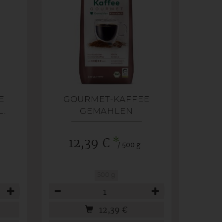
E
GOURMET-KAFFEE
.
GEMAHLEN
*
12,39 €
/ 500 g
500 g
Anzahl
12,39
€