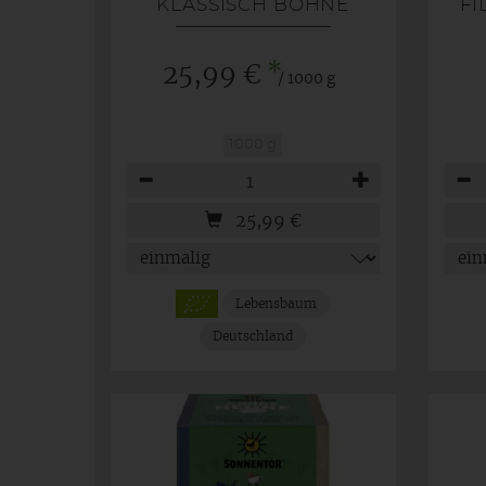
KLASSISCH BOHNE
FI
*
25,99 €
/ 1000 g
1000 g
Anzahl
Anza
25,99
€
Lebensbaum
Deutschland