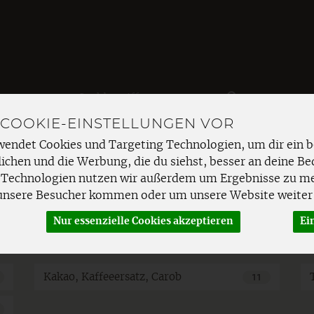
Produkt
 COOKIE-EINSTELLUNGEN VOR
EMÜSE
FRISCHETHEKE
SPEISEKAMMER
HAUSHAL
wendet Cookies und Targeting Technologien, um dir ein b
ichen und die Werbung, die du siehst, besser an deine Be
Kakao
 Technologien nutzen wir außerdem um Ergebnisse zu m
unsere Besucher kommen oder um unsere Website weiter 
Nur essenzielle Cookies akzeptieren
Ei
AKAO
Kakao, Kaffeeersatz, Carob
11