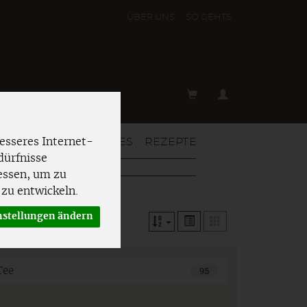
ÜBER UNS
SO GEHT´S
T & MEHR
AKTUELLES
REZEPTE
esseres Internet-
dürfnisse
essen, um zu
zu entwickeln.
nstellungen ändern
Tee
95