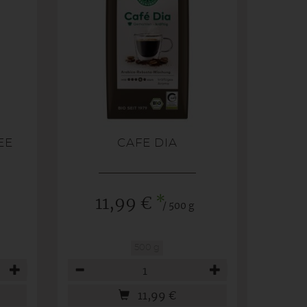
EE
CAFE DIA
N
*
11,99 €
/ 500 g
500 g
Anzahl
11,99
€