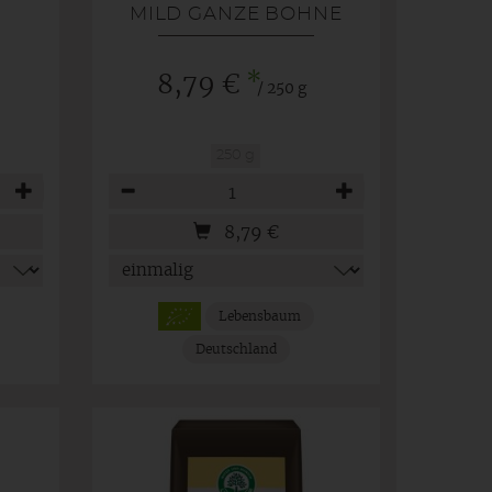
MILD GANZE BOHNE
*
8,79 €
/ 250 g
250 g
Anzahl
8,79
€
Lebensbaum
Deutschland