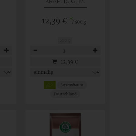
KRÄFTIG GEM.
*
12,39 €
/ 500 g
500 g
Anzahl
12,39
€
Lebensbaum
Deutschland