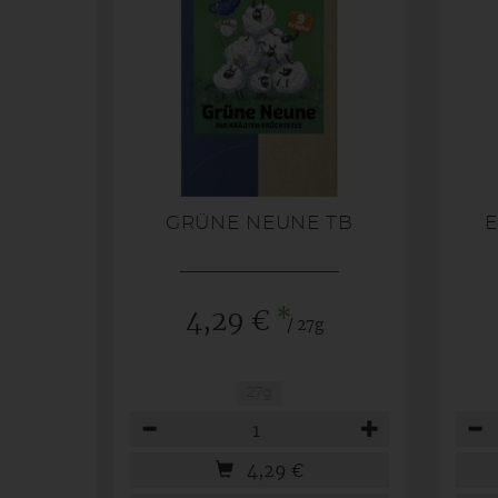
GRÜNE NEUNE TB
*
4,29 €
/ 27g
27g
Anzahl
Anza
4,29
€