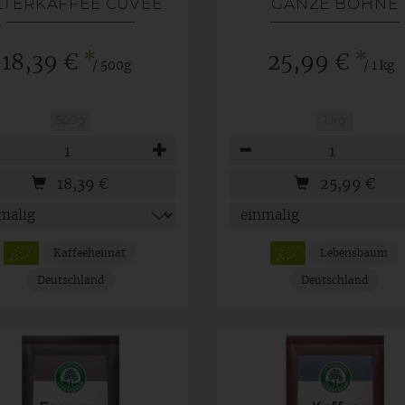
LTERKAFFEE CUVEE
GANZE BOHNE
*
*
18,39 €
25,99 €
/ 500g
/ 1 kg
500g
1 kg
hl
Anzahl
18,39
€
25,99
€
Kaffeeheimat
Lebensbaum
Deutschland
Deutschland