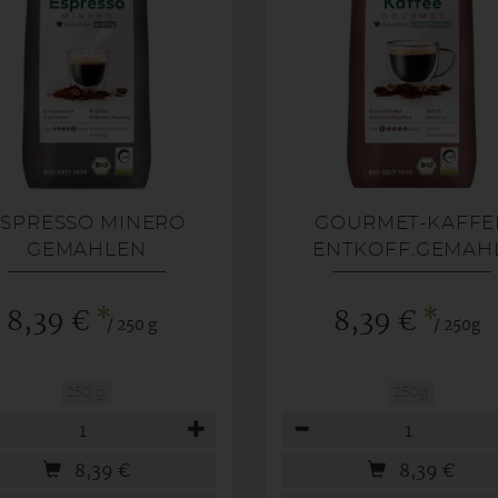
ESPRESSO MINERO
GOURMET-KAFFE
GEMAHLEN
ENTKOFF.GEMAHL
*
*
8,39 €
8,39 €
/ 250 g
/ 250g
250 g
250g
hl
Anzahl
8,39
€
8,39
€