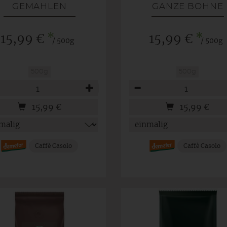
GEMAHLEN
GANZE BOHNE
*
*
15,99 €
15,99 €
/ 500g
/ 500g
500g
500g
hl
Anzahl
15,99
€
15,99
€
Caffè Casolo
Caffè Casolo