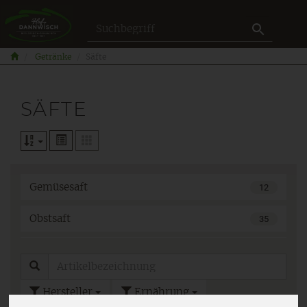
Produkt
Getränke
Säfte
SÄFTE
Gemüsesaft
12
Obstsaft
35
Hersteller
Ernährung