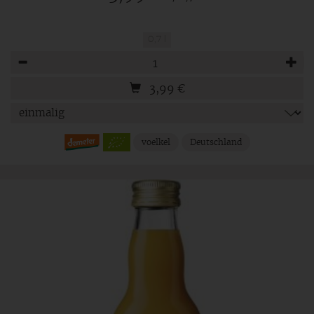
0,7 l
Anzahl
3,99
€
voelkel
Deutschland