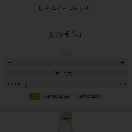
BIRNE-APFEL- SAFT
*
3,79 €
/ 1 l
1 l
Anzahl
3,79
€
Beutelsbacher
Deutschland