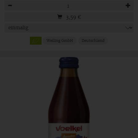
Anzahl
3,59
€
Weiling GmbH
Deutschland