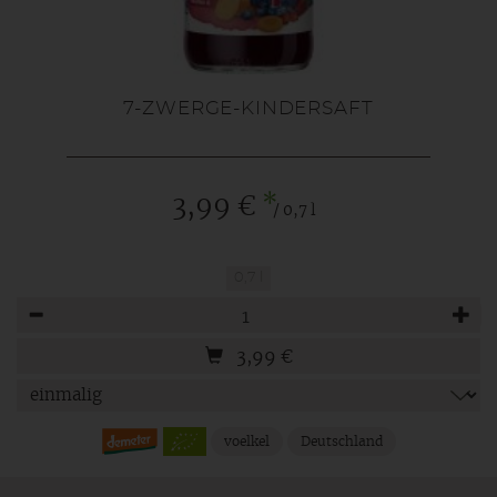
7-ZWERGE-KINDERSAFT
*
3,99 €
/ 0,7 l
0,7 l
Anzahl
3,99
€
voelkel
Deutschland