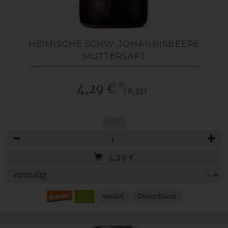
HEIMISCHE SCHW. JOHANNISBEERE
MUTTERSAFT
*
4,29 €
/ 0,33 l
0,33 l
Anzahl
4,29
€
voelkel
Deutschland