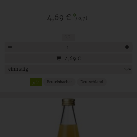
*
4,69 €
/ 0,7 l
0,7 l
Anzahl
4,69
€
Beutelsbacher
Deutschland