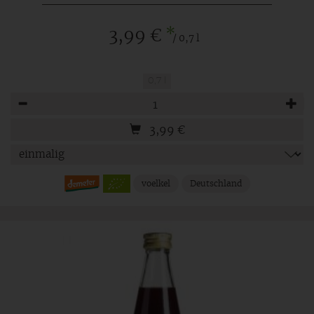
*
3,99 €
/ 0,7 l
0,7 l
Anzahl
3,99
€
voelkel
Deutschland