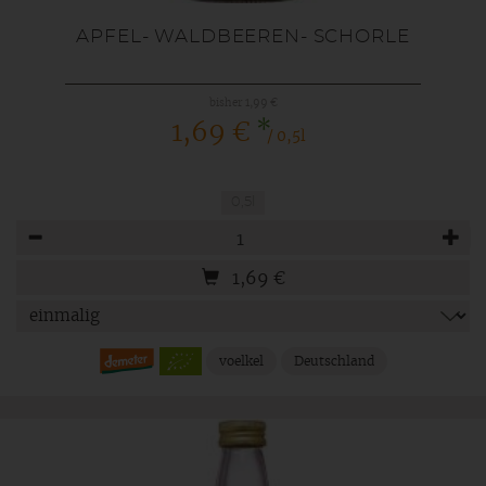
APFEL- WALDBEEREN- SCHORLE
bisher 1,99 €
*
1,69 €
/ 0,5l
0,5l
Anzahl
1,69
€
voelkel
Deutschland