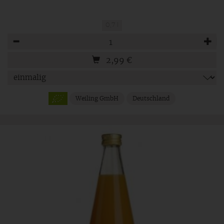
0,7 l
Anzahl
2,99
€
Weiling GmbH
Deutschland