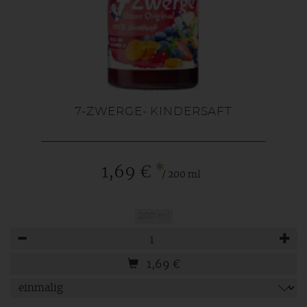
7-ZWERGE- KINDERSAFT
*
1,69 €
/ 200 ml
200 ml
Anzahl
1,69
€