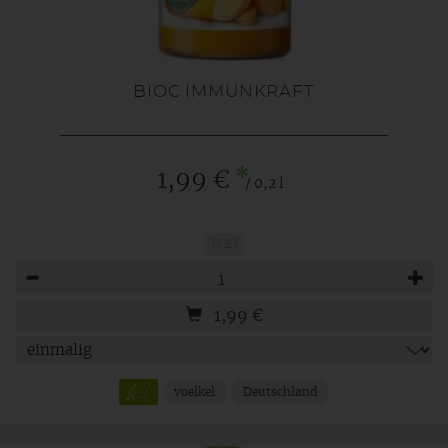
BIOC IMMUNKRAFT
*
1,99 €
/ 0,2 l
0,2 l
Anzahl
1,99
€
voelkel
Deutschland