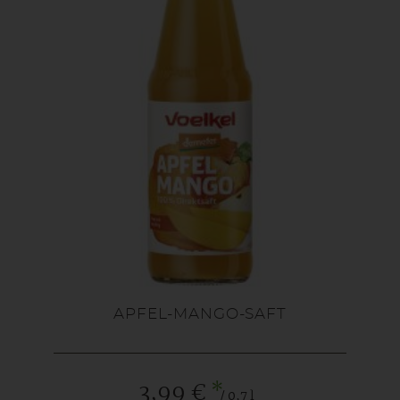
APFEL-MANGO-SAFT
*
3,99 €
/ 0,7 l