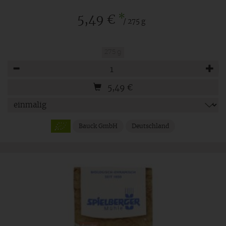
*
5,49 €
/ 275 g
275 g
Anzahl
5,49
€
Bauck GmbH
Deutschland