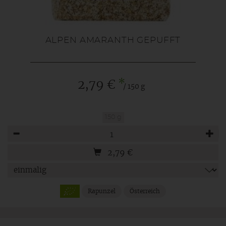
ALPEN AMARANTH GEPUFFT
*
2,79 €
/ 150 g
150 g
Anzahl
2,79
€
Rapunzel
Österreich