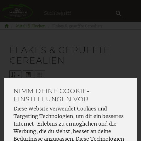
Produkt
Müsli & Flocken
Flakes & gepuffte Cerealien
FLAKES & GEPUFFTE
CEREALIEN
NIMM DEINE COOKIE-
EINSTELLUNGEN VOR
Hersteller
Ernährung
Diese Website verwendet Cookies und
Targeting Technologien, um dir ein besseres
Allergene
Internet-Erlebnis zu ermöglichen und die
Werbung, die du siehst, besser an deine
Bedürfnisse anzupassen. Diese Technologien