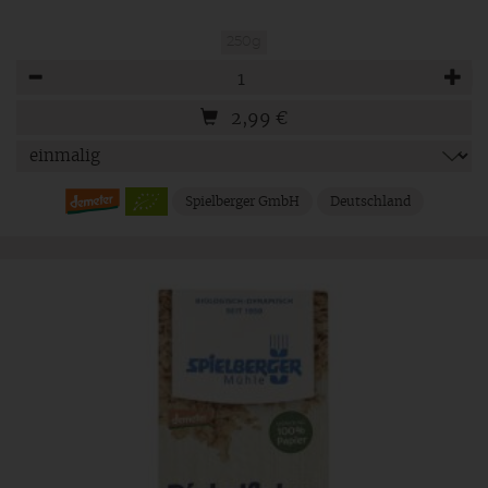
250g
Anzahl
2,99
€
Spielberger GmbH
Deutschland