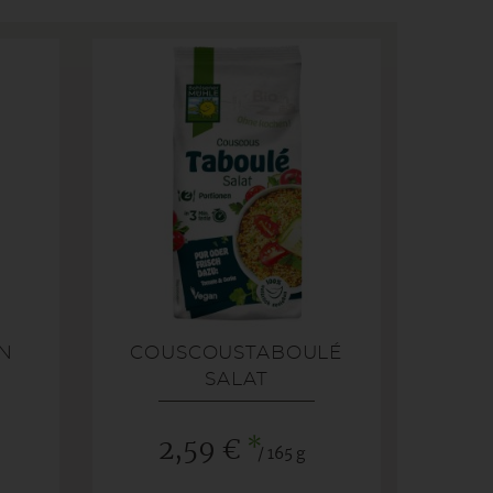
N
COUSCOUSTABOULÉ
SALAT
*
2,59 €
/ 165 g