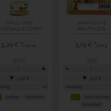
GRILL- UND
JAPANISCHE
ÜRZSAUCE CURRY-
BRATFILETS
MANGO
*
*
3,29 €
3,19 €
/ 210 ml
/ 160 g
210 ml
160 g
hl
Anzahl
3,29
€
3,19
€
Sanchon
Deutschland
Taifun Naturkost
Deutschland