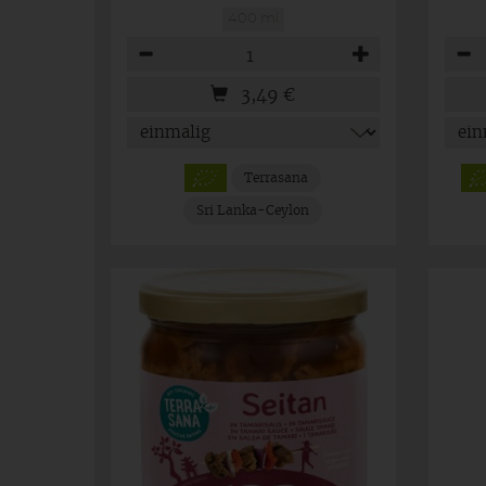
400 ml
Anzahl
Anza
3,49
€
Terrasana
Sri Lanka-Ceylon