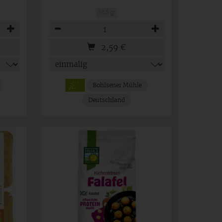
165 g
Anzahl
2,59
€
Bohlsener Mühle
Deutschland