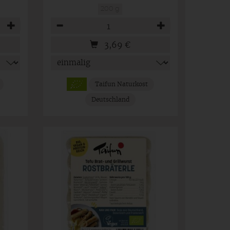
200 g
Anzahl
3,69
€
Taifun Naturkost
Deutschland