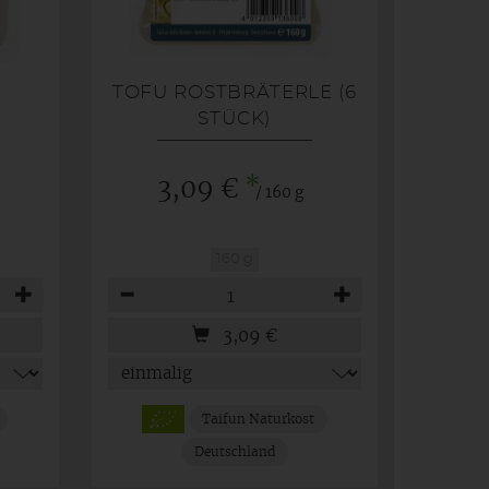
TOFU ROSTBRÄTERLE (6
STÜCK)
*
3,09 €
/ 160 g
160 g
Anzahl
3,09
€
Taifun Naturkost
Deutschland