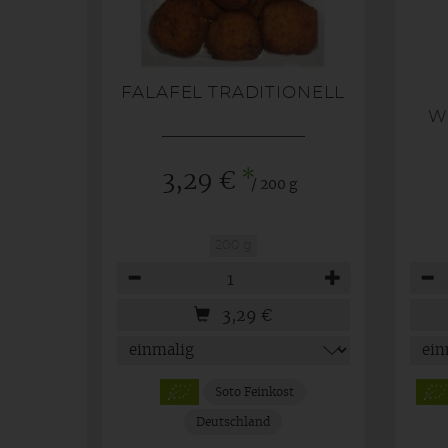
FALAFEL TRADITIONELL
W
*
3,29 €
/ 200 g
200 g
Anzahl
Anza
3,29
€
Soto Feinkost
Deutschland