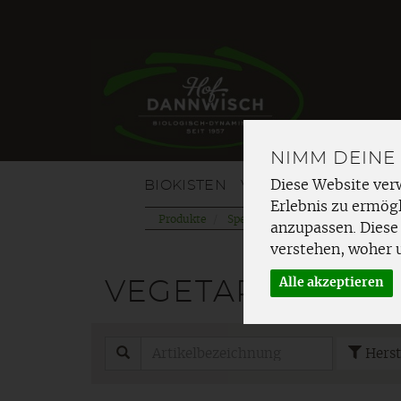
NIMM DEINE
BIOKISTEN
VOM HOF
OBST
G
Diese Website ver
Erlebnis zu ermögl
Produkte
Speisekammer
einfache Küch
anzupassen. Diese
verstehen, woher 
Alle akzeptieren
VEGETARISCH K
Herst