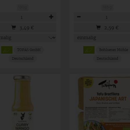
130g
165 g
hl
Anzahl
3,49
€
2,59
€
TOPAS GmbH
Bohlsener Mühle
Deutschland
Deutschland