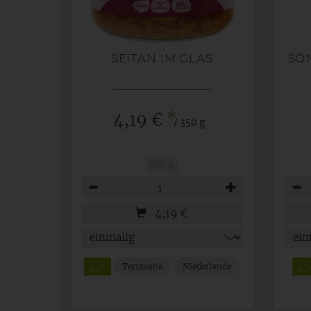
SEITAN IM GLAS
SO
*
4,19 €
/ 350 g
350 g
Anzahl
Anza
4,19
€
Terrasana
Niederlande