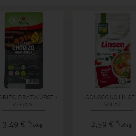
ORIZO BRATWURST -
COUSCOUS LINSE
VEGAN-
SALAT
*
*
3,49 €
2,59 €
/ 130g
/ 165 g