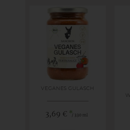
VEGANES GULASCH
W
*
3,69 €
/ 330 ml