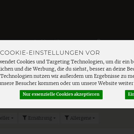
Produkt
 COOKIE-EINSTELLUNGEN VOR
EMÜSE
FRISCHETHEKE
SPEISEKAMMER
HAUSHAL
wendet Cookies und Targeting Technologien, um dir ein b
ichen und die Werbung, die du siehst, besser an deine Be
e
Vegetarisch Kochen
 Technologien nutzen wir außerdem um Ergebnisse zu m
unsere Besucher kommen oder um unsere Website weiter 
Nur essenzielle Cookies akzeptieren
Ei
OCHEN
eller
Ernährung
Allergene