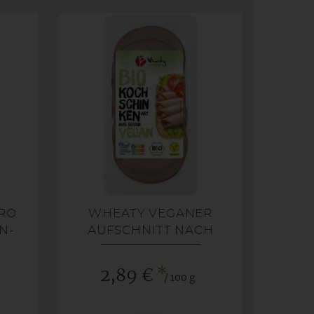
RO
WHEATY VEGANER
N-
AUFSCHNITT NACH
KOCHSCHINKEN ART
*
2,89 €
/ 100 g