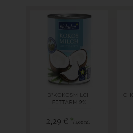
B*KOKOSMILCH
CH
FETTARM 9%
*
2,29 €
/ 400 ml