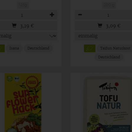
125g
200 g
hl
Anzahl
3,19
€
3,09
€
Isana
Deutschland
Taifun Naturkost
Deutschland