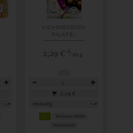
KICHERERBSEN
FALAFEL
*
2,29 €
/ 165 g
165 g
Anzahl
2,29
€
Bohlsener Mühle
Deutschland