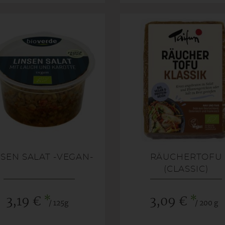
NSEN SALAT -VEGAN-
RÄUCHERTOFU
(CLASSIC)
*
*
3,19 €
3,09 €
/ 125g
/ 200 g