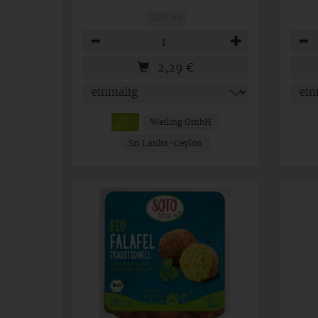
400 ml
Anzahl
Anza
2,29
€
Weiling GmbH
Sri Lanka-Ceylon