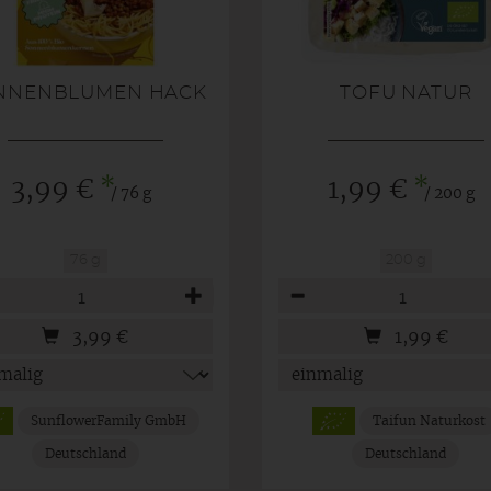
NNENBLUMEN HACK
TOFU NATUR
*
*
3,99 €
1,99 €
/ 76 g
/ 200 g
76 g
200 g
hl
Anzahl
3,99
€
1,99
€
SunflowerFamily GmbH
Taifun Naturkost
Deutschland
Deutschland