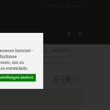
ÜBER UNS
SO GEHT´S
T & MEHR
AKTUELLES
REZEPTE
esseres Internet-
dürfnisse
essen, um zu
zu entwickeln.
nstellungen ändern