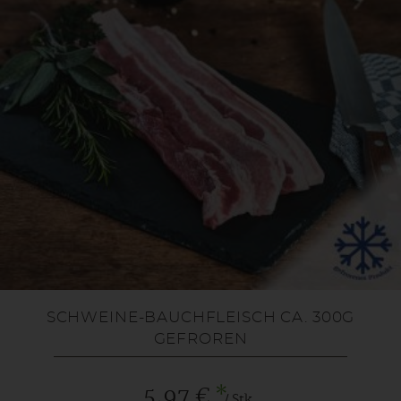
SCHWEINE-BAUCHFLEISCH CA. 300G
GEFROREN
*
5,97 €
/ Stk