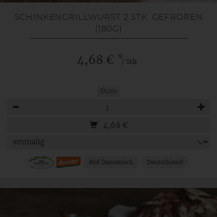
SCHINKENGRILLWURST 2 STK. GEFROREN
(180G)
*
4,68 €
/ Stk
Stück
Anzahl
4,68
€
Hof Dannwisch
Deutschland