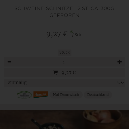
SCHWEINE-SCHNITZEL 2 ST. CA. 300G
GEFROREN
*
9,27 €
/ Stk
Stück
Anzahl
9,27
€
Hof Dannwisch
Deutschland