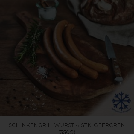
SCHINKENGRILLWURST 4 STK. GEFROREN
(350G)