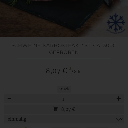
SCHWEINE-KARBOSTEAK 2 ST. CA. 300G
GEFROREN
*
8,07 €
/ Stk
Stück
Anzahl
8,07
€