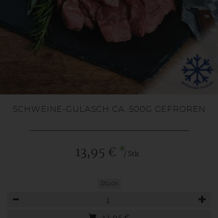
SCHWEINE-GULASCH CA. 500G GEFROREN
*
13,95 €
/ Stk
Stück
Anzahl
13,95
€