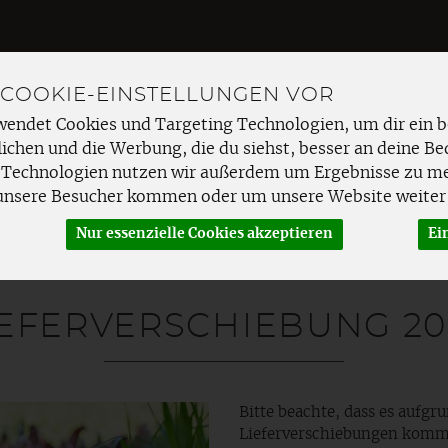
 COOKIE-EINSTELLUNGEN VOR
wendet Cookies und Targeting Technologien, um dir ein b
Produkt
ichen und die Werbung, die du siehst, besser an deine Be
 Technologien nutzen wir außerdem um Ergebnisse zu m
unsere Besucher kommen oder um unsere Website weiter 
EMÜSE
FRISCHETHEKE
SPEISEKAMMER
HAUSHAL
Nur essenzielle Cookies akzeptieren
Ei
IEFERVERSCHIEBUNG 20
Bitte beachte, dass es aufg
Lieferverschiebungen komm