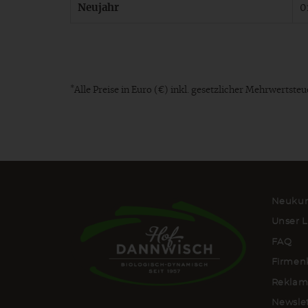
Neujahr
0
*
Alle Preise in Euro (€) inkl. gesetzlicher Mehrwertst
Neukun
Unser L
FAQ
Firmen
Reklam
Newsle