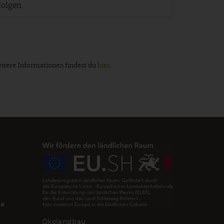
folgen
eitere Informationen findest du
hier
.
de
Ökolandbau