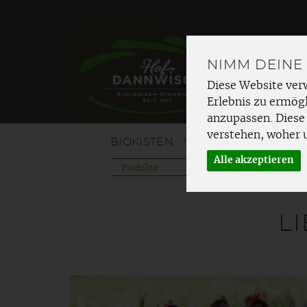
NIMM DEINE
Diese Website ver
Erlebnis zu ermögl
anzupassen. Diese
verstehen, woher 
BIOKISTEN
VOM HOF
OBST
G
Alle akzeptieren
Produkte
L