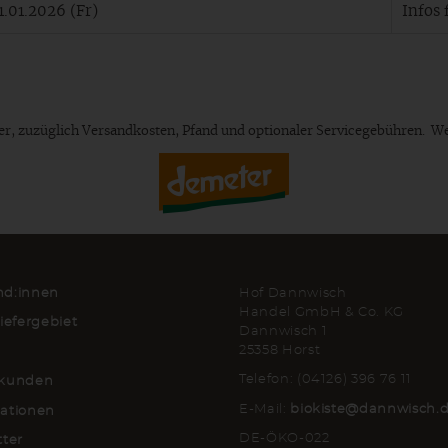
1.01.2026 (Fr)
Infos 
euer, zuzüglich Versandkosten, Pfand und optionaler Servicegebühren. W
d:innen
Hof Dannwisch
Handel GmbH & Co. KG
iefergebiet
Dannwisch 1
25358 Horst
Telefon: (04126) 396 76 11
kunden
E-Mail:
biokiste@dannwisch.
ationen
DE-ÖKO-022
tter