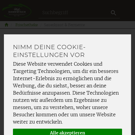
Produkt
Frischetheke
Sauerkraut & Fermente
SAUERKRAUT &
NIMM DEINE COOKIE-
EINSTELLUNGEN VOR
FERMENTE
Diese Website verwendet Cookies und
Targeting Technologien, um dir ein besseres
Internet-Erlebnis zu ermöglichen und die
Werbung, die du siehst, besser an deine
Bedürfnisse anzupassen. Diese Technologien
nutzen wir außerdem um Ergebnisse zu
Hersteller
Ernährung
messen, um zu verstehen, woher unsere
Besucher kommen oder um unsere Website
Allergene
weiter zu entwickeln.
Alle akzeptieren