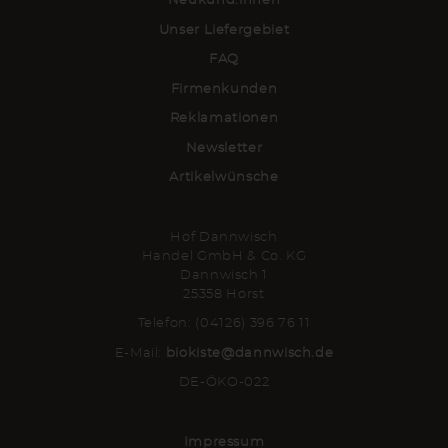
Neukund:innen
Unser Liefergebiet
FAQ
Firmenkunden
Reklamationen
Newsletter
Artikelwünsche
Hof Dannwisch
Handel GmbH & Co. KG
Dannwisch 1
25358 Horst
Telefon: (04126) 396 76 11
E-Mail:
biokiste@dannwisch.de
DE-ÖKO-022
Impressum