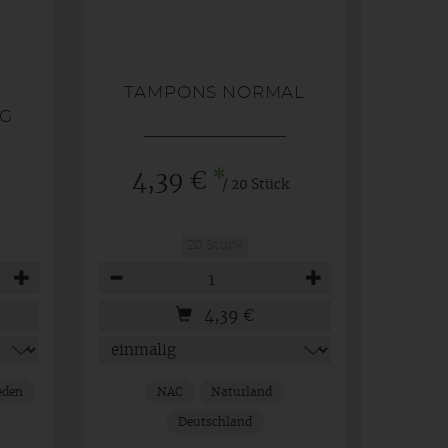
TAMPONS NORMAL
IG
*
4,39 €
/ 20 Stück
20 Stück
Anzahl
4,39
€
eden
NAC
Naturland
Deutschland