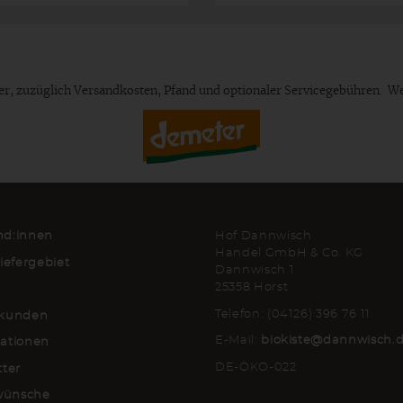
euer, zuzüglich Versandkosten, Pfand und optionaler Servicegebühren. W
d:innen
Hof Dannwisch
Handel GmbH & Co. KG
iefergebiet
Dannwisch 1
25358 Horst
Telefon: (04126) 396 76 11
kunden
E-Mail:
biokiste@dannwisch.
ationen
DE-ÖKO-022
tter
lwünsche