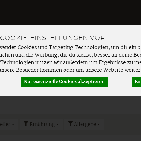
 COOKIE-EINSTELLUNGEN VOR
Produkt
wendet Cookies und Targeting Technologien, um dir ein b
ichen und die Werbung, die du siehst, besser an deine Be
 Technologien nutzen wir außerdem um Ergebnisse zu m
EMÜSE
FRISCHETHEKE
SPEISEKAMMER
HAUSHAL
unsere Besucher kommen oder um unsere Website weiter 
ge & Kosmetik
Hygieneartikel
Nur essenzielle Cookies akzeptieren
Ei
eller
Ernährung
Allergene