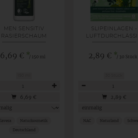
MEN SENSITIV
SLIPEINLAGEN -
RASIERSCHAUM
LUFTDURCHLÄSS
*
*
6,69 €
2,89 €
/ 150 ml
/ 30 Stück
150 ml
30 Stück
hl
Anzahl
6,69
€
2,89
€
lavera
Naturkosmetik
NAC
Naturland
Schw
Deutschland