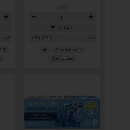
50 g
Anzahl
6,99
€
mbH
bit
Naturkosmetik
d
Deutschland