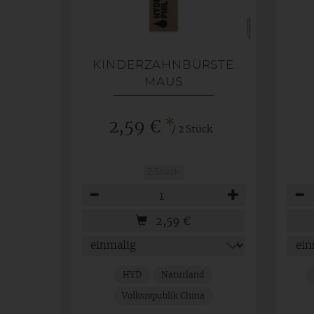
KINDERZAHNBÜRSTE
MAUS
*
2,59 €
/ 2 Stück
2 Stück
Anzahl
Anza
2,59
€
HYD
Naturland
Volksrepublik China