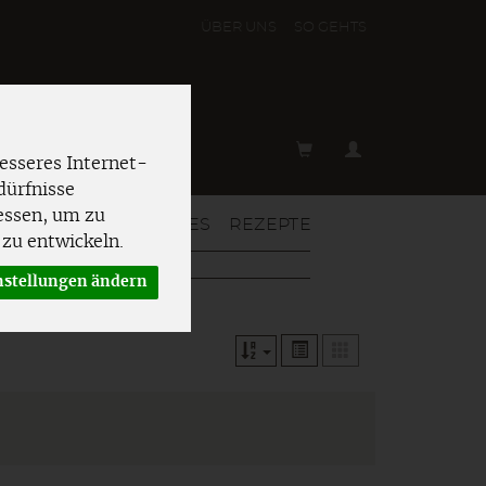
ÜBER UNS
SO GEHT´S
esseres Internet-
dürfnisse
essen, um zu
T & MEHR
AKTUELLES
REZEPTE
zu entwickeln.
nstellungen ändern