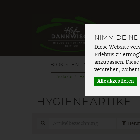
NIMM DEINE
Diese Website ver
Erlebnis zu ermögl
anzupassen. Diese
BIOKISTEN
VOM HOF
OBST
G
verstehen, woher 
Produkte
Haushalt & mehr
Körperpfle
Alle akzeptieren
HYGIENEARTIKEL
Herst