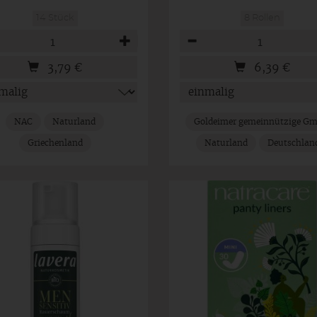
14 Stück
8 Rollen
hl
Anzahl
3,79
€
6,39
€
NAC
Naturland
Goldeimer gemeinnützige G
Griechenland
Naturland
Deutschlan