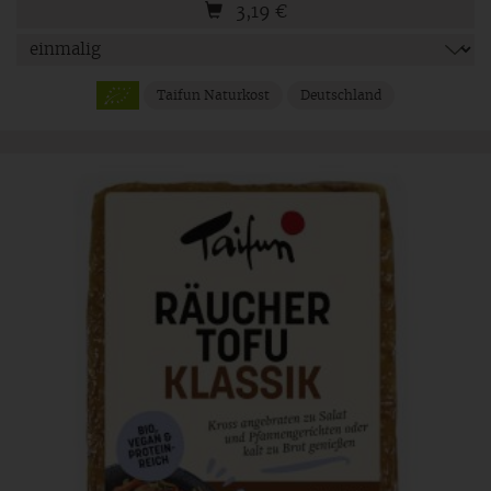
3,19
€
Taifun Naturkost
Deutschland