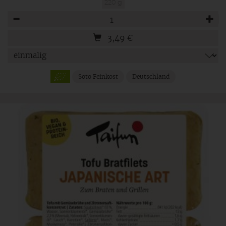
220 g
Anzahl
3,49
€
Soto Feinkost
Deutschland