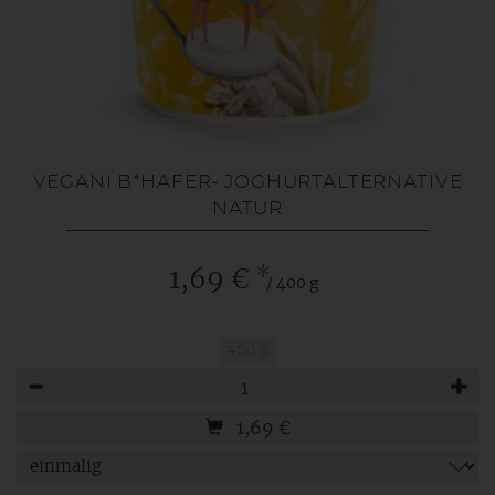
VEGANI B*HAFER- JOGHURTALTERNATIVE
NATUR
*
1,69 €
/ 400 g
400 g
Anzahl
1,69
€