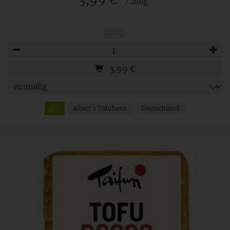
3,99 €
/ 200g
200g
Anzahl
3,99
€
Albert´s Tofuhaus
Deutschland