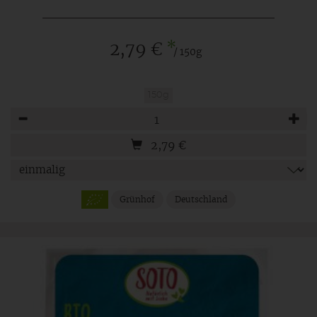
*
2,79 €
/ 150g
150g
Anzahl
2,79
€
Grünhof
Deutschland