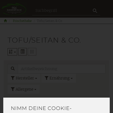
Produkt
Frischetheke
Tofu/Seitan & Co.
TOFU/SEITAN & CO.
Hersteller
Ernährung
Allergene
NIMM DEINE COOKIE-