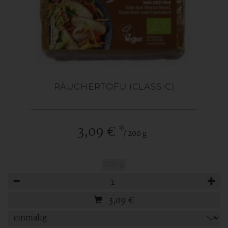
RÄUCHERTOFU (CLASSIC)
*
3,09 €
/ 200 g
200 g
Anzahl
3,09
€