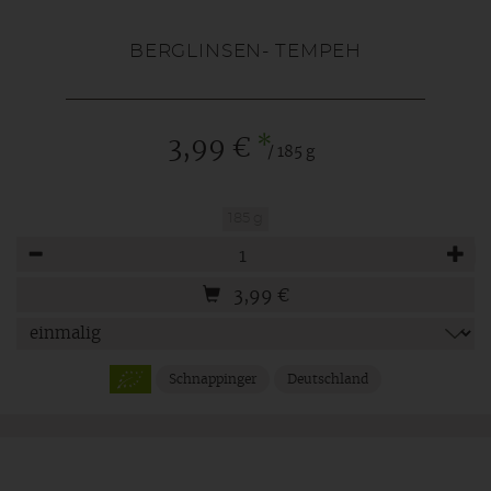
BERGLINSEN- TEMPEH
*
3,99 €
/ 185 g
185 g
Anzahl
3,99
€
Schnappinger
Deutschland