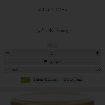
SEIDEN-TOFU
*
3,49 €
/ 400 g
400 g
Anzahl
3,49
€
Taifun Naturkost
Deutschland