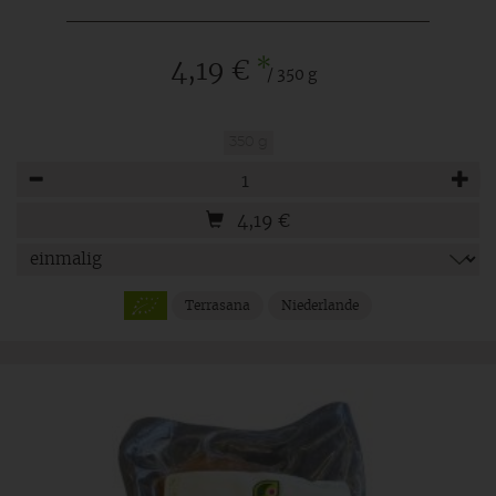
*
4,19 €
/ 350 g
350 g
Anzahl
4,19
€
Terrasana
Niederlande