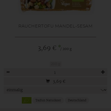
RÄUCHERTOFU MANDEL-SESAM
*
3,69 €
/ 200 g
200 g
Anzahl
3,69
€
Taifun Naturkost
Deutschland