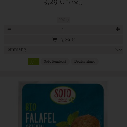
*
3,29 €
/ 200 g
200 g
Anzahl
3,29
€
Soto Feinkost
Deutschland