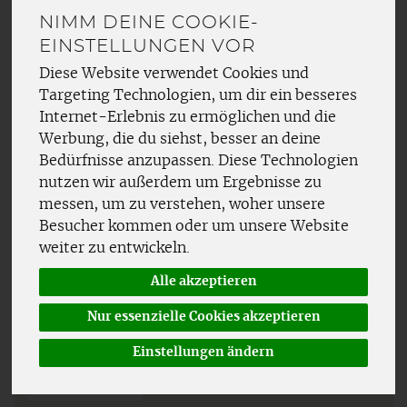
NIMM DEINE COOKIE-
Lippenpflege
4
EINSTELLUNGEN VOR
Diese Website verwendet Cookies und
Düfte
2
Targeting Technologien, um dir ein besseres
Internet-Erlebnis zu ermöglichen und die
Mund- & Zahnpflege
18
Werbung, die du siehst, besser an deine
Bedürfnisse anzupassen. Diese Technologien
Hygieneartikel
8
nutzen wir außerdem um Ergebnisse zu
messen, um zu verstehen, woher unsere
Sonnenpflege
3
Besucher kommen oder um unsere Website
weiter zu entwickeln.
Insektenschutz
4
Alle akzeptieren
Nur essenzielle Cookies akzeptieren
Hersteller
Ernährung
Einstellungen ändern
Allergene