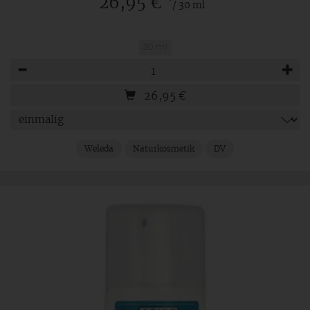
*
26,95 €
/ 30 ml
30 ml
Anzahl
26,95
€
Weleda
Naturkosmetik
DV