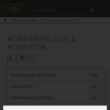
Produkt
Haushalt & mehr
Körperpflege & Kosmetik
KÖRPERPFLEGE &
KOSMETIK
Körperreinigung & Pflege
126
Deodoration
12
Haarreinigung & Pflege
20
Herrenpflege
8