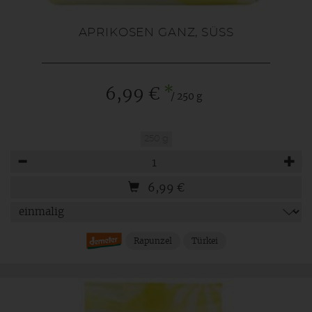
APRIKOSEN GANZ, SÜSS
*
6,99 €
/ 250 g
250 g
Anzahl
6,99
€
Rapunzel
Türkei