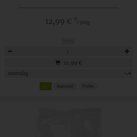
*
12,99 €
/ 500g
500g
Anzahl
12,99
€
Rapunzel
Türkei