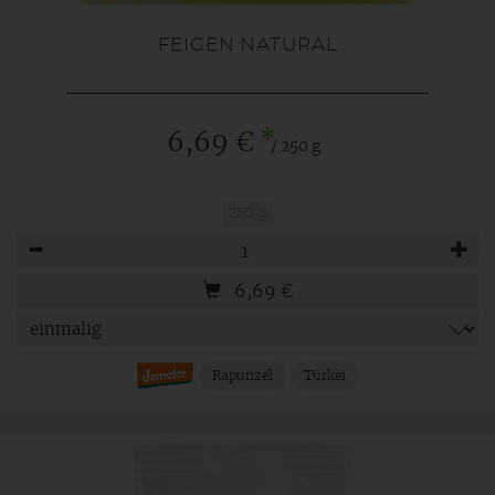
FEIGEN NATURAL
*
6,69 €
/ 250 g
250 g
Anzahl
6,69
€
Rapunzel
Türkei