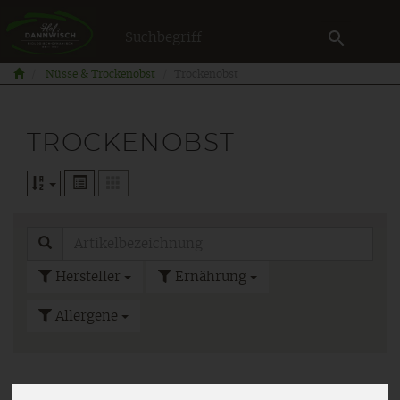
Produkt
Nüsse & Trockenobst
Trockenobst
TROCKENOBST
Hersteller
Ernährung
Allergene