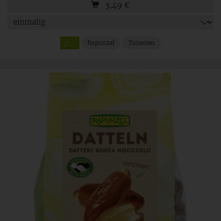
3,49
€
Rapunzel
Tunesien