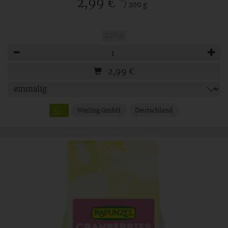
*
2,99 €
/ 200 g
200 g
Anzahl
2,99
€
Weiling GmbH
Deutschland