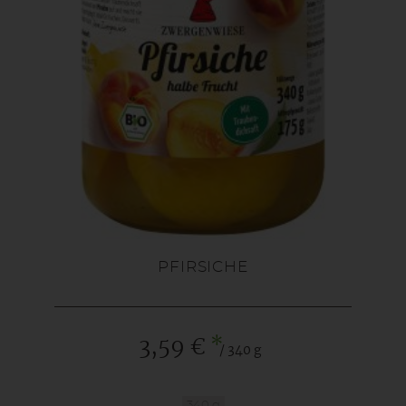
PFIRSICHE
*
3,59 €
/ 340 g
340 g