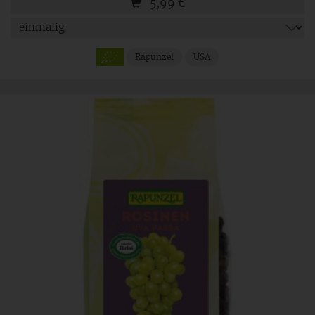
5,99
€
Rapunzel
USA