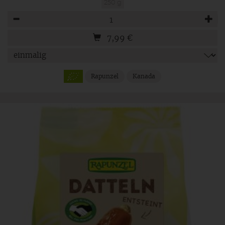
250 g
Anzahl
7,99
€
Rapunzel
Kanada