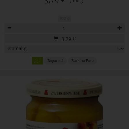
3,79 €
/ 100 g
100 g
Anzahl
3,79
€
Rapunzel
Burkina Faso