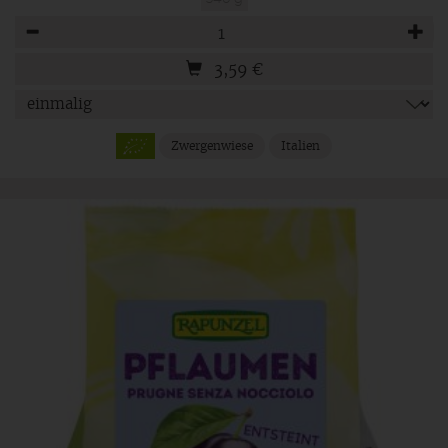
Anzahl
3,59
€
Zwergenwiese
Italien