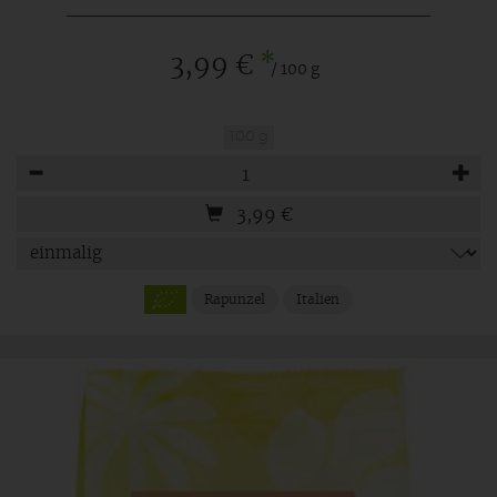
*
3,99 €
/ 100 g
100 g
Anzahl
3,99
€
Rapunzel
Italien