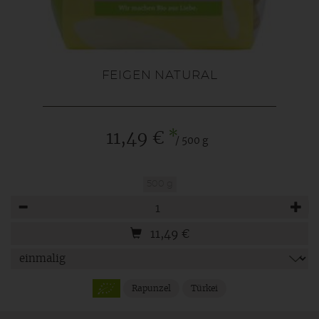
FEIGEN NATURAL
*
11,49 €
/ 500 g
500 g
Anzahl
11,49
€
Rapunzel
Türkei