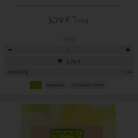
*
3,79 €
/ 175 g
175 g
Anzahl
3,79
€
Rapunzel
Sri Lanka-Ceylon