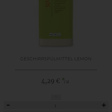
GESCHIRRSPÜLMITTEL LEMON
*
4,29 €
/ 1l
1l
Anzahl