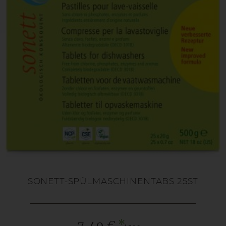
SONETT-SPÜLMASCHINENTABS 25ST
*