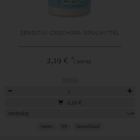
SENSITIV- GESCHIRR- SPÜLMITTEL
*
2,19 €
/ 300 ml
300 ml
Anzahl
2,19
€
Sonett
WP
Deutschland