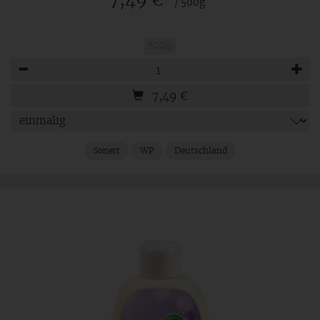
7,49 €
/ 500g
500g
Anzahl
7,49
€
Sonett
WP
Deutschland