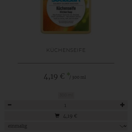
KÜCHENSEIFE
*
4,19 €
/ 300 ml
300 ml
Anzahl
4,19
€