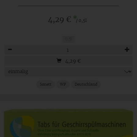
*
4,29 €
/ 0,5l
0,5l
Anzahl
4,29
€
Sonett
WP
Deutschland