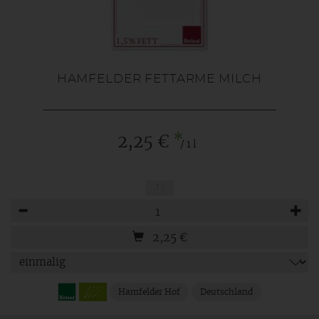
HAMFELDER FETTARME MILCH
*
2,25 €
/ 1 l
1 l
Anzahl
2,25
€
Hamfelder Hof
Deutschland