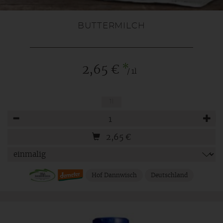
BUTTERMILCH
*
2,65 €
/ 1l
1l
Anzahl
2,65
€
Hof Dannwisch
Deutschland