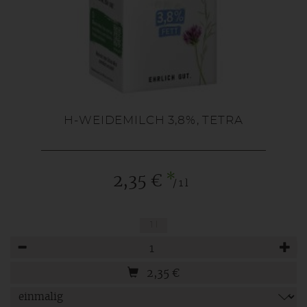
H-WEIDEMILCH 3,8%, TETRA
*
2,35 €
/ 1 l
1 l
Anzahl
2,35
€