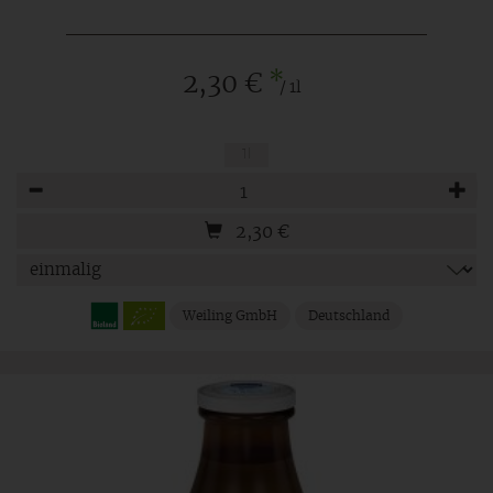
*
2,30 €
/ 1l
1l
Anzahl
2,30
€
Weiling GmbH
Deutschland