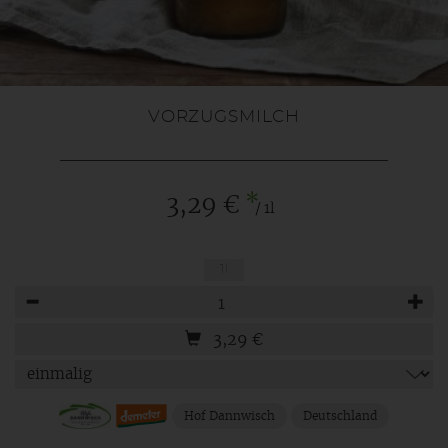
VORZUGSMILCH
*
3,29 €
/ 1l
1l
Anzahl
3,29
€
Hof Dannwisch
Deutschland