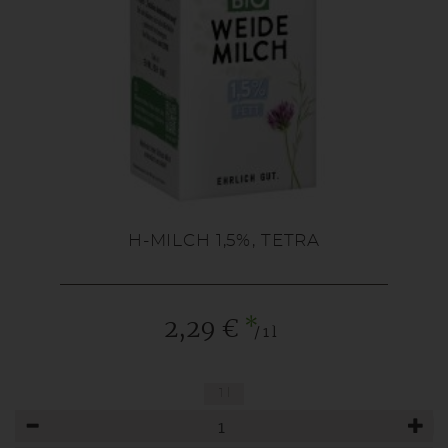
H-MILCH 1,5%, TETRA
*
2,29 €
/ 1 l
1 l
Anzahl