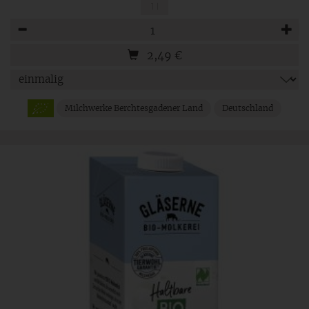
1 l
Anzahl
2,49
€
Milchwerke Berchtesgadener Land
Deutschland