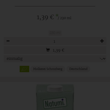
*
1,39 €
/ 230 ml
230 ml
Anzahl
1,39
€
Molkerei Schrozberg
Deutschland