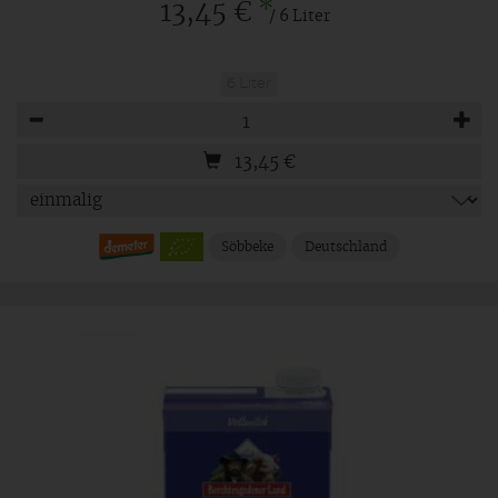
*
13,45 €
/ 6 Liter
6 Liter
Anzahl
13,45
€
Söbbeke
Deutschland