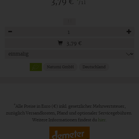
*
3,79 €
/ 1 l
1 l
Anzahl
3,79
€
Natumi GmbH
Deutschland
*
Alle Preise in Euro (€) inkl. gesetzlicher Mehrwertsteuer,
zuzüglich Versandkosten, Pfand und optionaler Servicegebühren.
Weitere Informationen findest du
hier
.