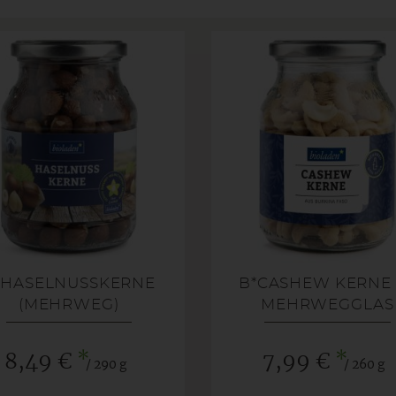
*HASELNUSSKERNE
B*CASHEW KERNE 
(MEHRWEG)
MEHRWEGGLAS
*
*
8,49 €
7,99 €
/ 290 g
/ 260 g