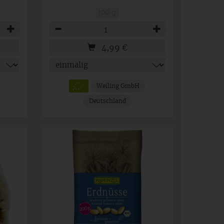
100 g
Anzahl
4,99
€
Weiling GmbH
Deutschland