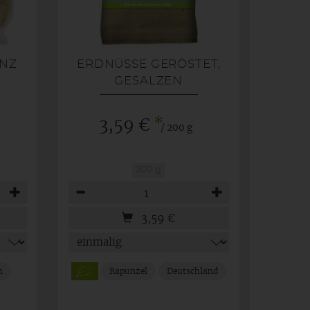
NZ
ERDNÜSSE GERÖSTET,
GESALZEN
*
3,59 €
/ 200 g
200 g
Anzahl
3,59
€
n
Rapunzel
Deutschland