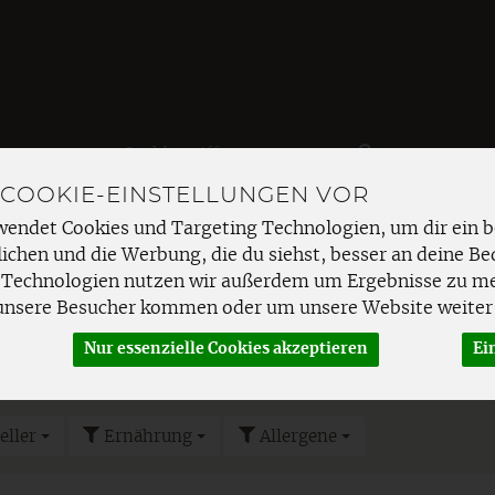
Produkt
 COOKIE-EINSTELLUNGEN VOR
EMÜSE
FRISCHETHEKE
SPEISEKAMMER
HAUSHAL
wendet Cookies und Targeting Technologien, um dir ein b
ichen und die Werbung, die du siehst, besser an deine Be
enobst
Nüsse
 Technologien nutzen wir außerdem um Ergebnisse zu m
unsere Besucher kommen oder um unsere Website weiter 
Nur essenzielle Cookies akzeptieren
Ei
eller
Ernährung
Allergene