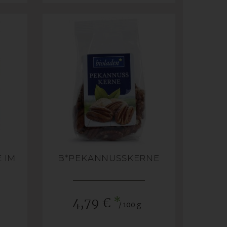
 IM
B*PEKANNUSSKERNE
*
4,79 €
/ 100 g