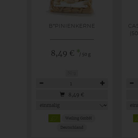
B*PINIENKERNE
CA
50
*
8,49 €
/ 50 g
50 g
Anzahl
Anza
8,49
€
Weiling GmbH
Deutschland