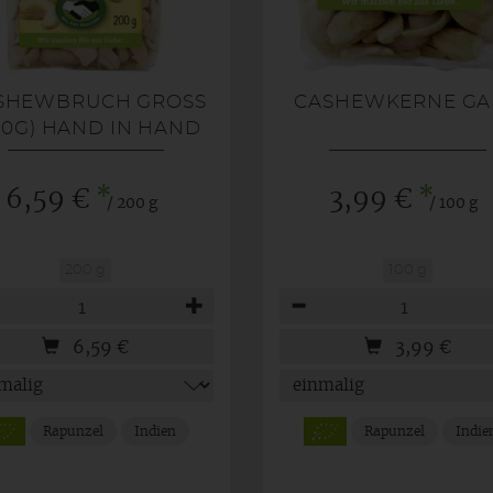
SHEWBRUCH GROSS (
CASHEWKERNE GA
0G) HAND IN HAND
*
*
6,59 €
3,99 €
/ 200 g
/ 100 g
200 g
100 g
hl
Anzahl
6,59
€
3,99
€
Rapunzel
Indien
Rapunzel
Indie