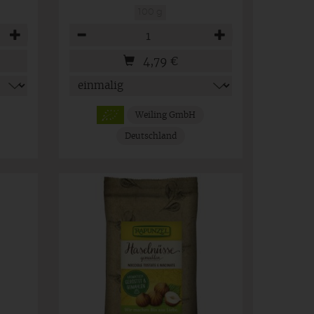
100 g
Anzahl
4,79
€
Weiling GmbH
Deutschland