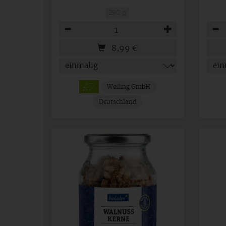
290 g
Anzahl
Anza
8,99
€
Weiling GmbH
Deutschland