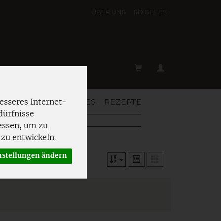
ÜBER UNS
SO GEHT´S
T & MEHR
AKTUELLES
REZEPTE
esseres Internet-
dürfnisse
essen, um zu
zu entwickeln.
nstellungen ändern