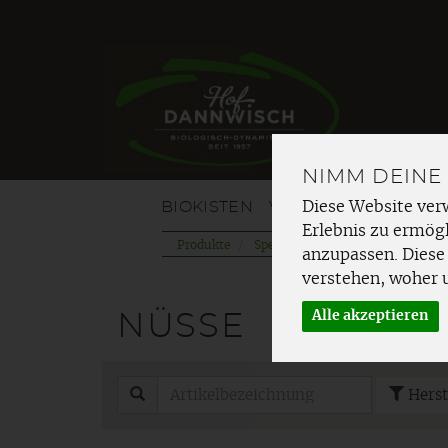
NIMM DEINE
BIOKISTEN
VOM HOF
OBST
G
Diese Website ver
Erlebnis zu ermögl
Produkte
Speisekammer
Nüsse & Trock
anzupassen. Diese
verstehen, woher 
Alle akzeptieren
NÜSSE
Herst