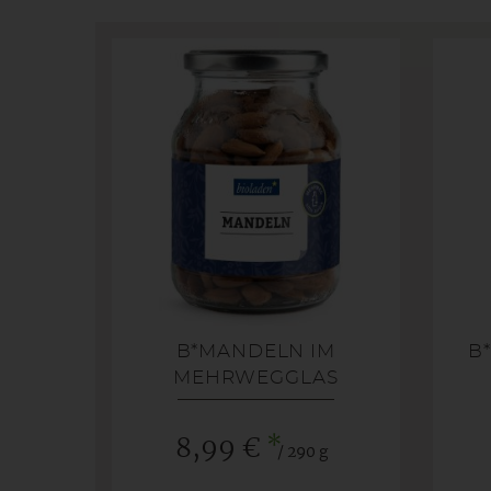
B*MANDELN IM
B
MEHRWEGGLAS
*
8,99 €
/ 290 g