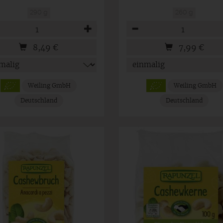
290 g
260 g
hl
Anzahl
8,49
€
7,99
€
Weiling GmbH
Weiling GmbH
Deutschland
Deutschland