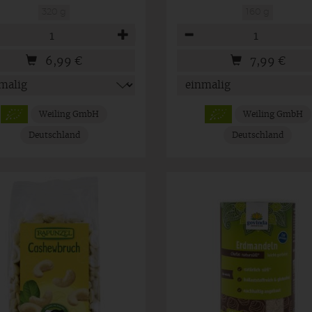
320 g
160 g
hl
Anzahl
6,99
€
7,99
€
Weiling GmbH
Weiling GmbH
Deutschland
Deutschland