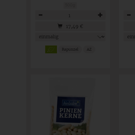
500g
Anzahl
Anza
17,49
€
Rapunzel
AZ