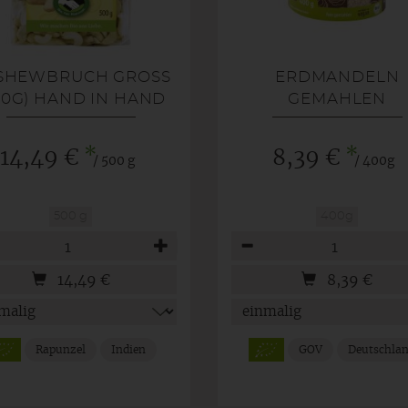
SHEWBRUCH GROSS (
ERDMANDELN
0G) HAND IN HAND
GEMAHLEN
*
*
14,49 €
8,39 €
/ 500 g
/ 400g
500 g
400g
hl
Anzahl
14,49
€
8,39
€
Rapunzel
Indien
GOV
Deutschla