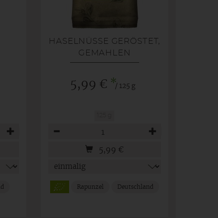
HASELNÜSSE GERÖSTET,
GEMAHLEN
*
5,99 €
/ 125 g
125 g
Anzahl
5,99
€
nd
Rapunzel
Deutschland