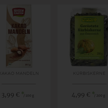
KAKAO MANDELN
KÜRBISKERNE
*
*
3,99 €
4,99 €
/ 100 g
/ 200 g