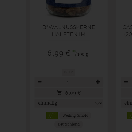
B*WALNUSSKERNE
CA
HÄLFTEN IM
20
MEHRWEGGLAS
*
6,99 €
/ 190 g
190 g
Anzahl
Anza
6,99
€
Weiling GmbH
Deutschland