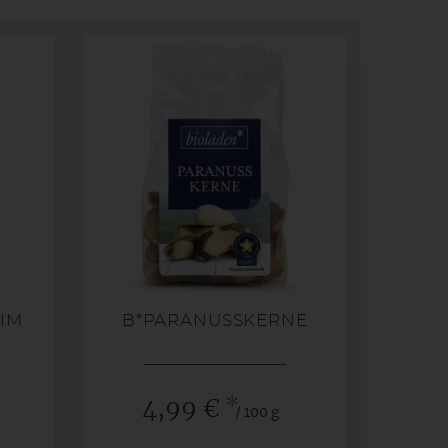
IM
B*PARANUSSKERNE
*
4,99 €
/ 100 g