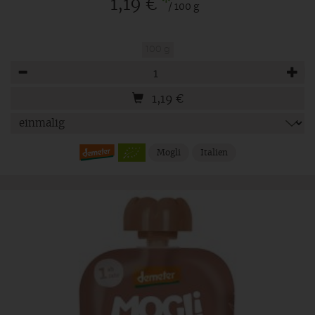
*
1,19 €
/ 100 g
100 g
Anzahl
1,19
€
Mogli
Italien