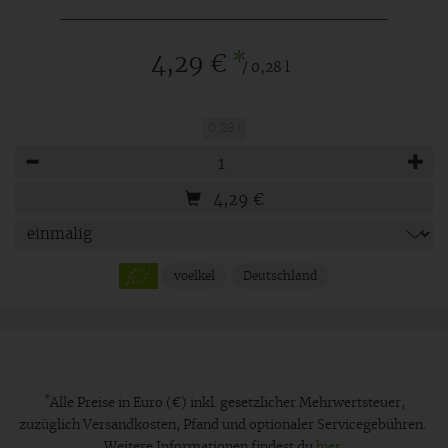
*
4,29 €
/ 0,28 l
0,28 l
Anzahl
4,29
€
voelkel
Deutschland
*
Alle Preise in Euro (€) inkl. gesetzlicher Mehrwertsteuer,
zuzüglich Versandkosten, Pfand und optionaler Servicegebühren.
Weitere Informationen findest du
hier
.