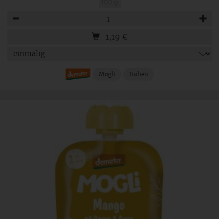
100 g
Anzahl
1,19
€
Mogli
Italien