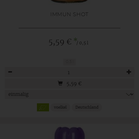
IMMUN SHOT
*
5,59 €
/ 0,5 l
0,5 l
Anzahl
5,59
€
voelkel
Deutschland