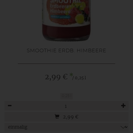
SMOOTHIE ERDB. HIMBEERE
*
2,99 €
/ 0,25 l
0,25 l
Anzahl
2,99
€