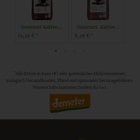
Gourmet-Kaffee entkoff.gemahl.
Mexiko Plantagen Kaffee - Bohne -
Gourmet-Kaffee gemahlen
8,79 €
12,39 €
8,7
*
*
*
Alle Preise in Euro (€) inkl. gesetzlicher Mehrwertsteuer,
zuzüglich Versandkosten, Pfand und optionaler Servicegebühren.
Weitere Informationen findest du
hier
.