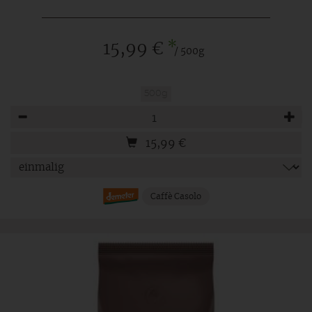
*
15,99 €
/ 500g
500g
Anzahl
15,99
€
Caffè Casolo