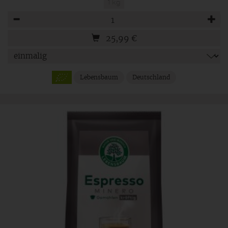
1 kg
Anzahl
25,99
€
Lebensbaum
Deutschland