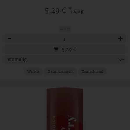
*
5,29 €
/ 4,8 g
4,8 g
Anzahl
5,29
€
Weleda
Naturkosmetik
Deutschland