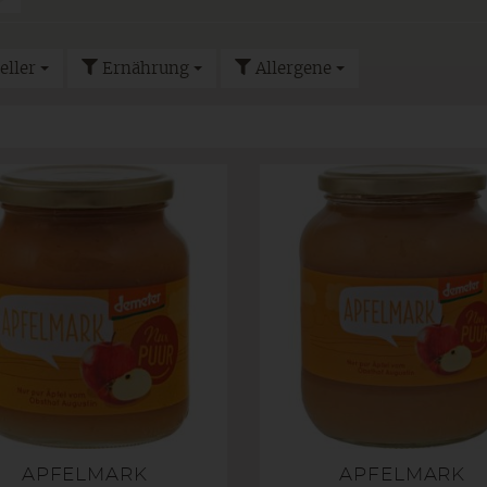
eller
Ernährung
Allergene
APFELMARK
APFELMARK