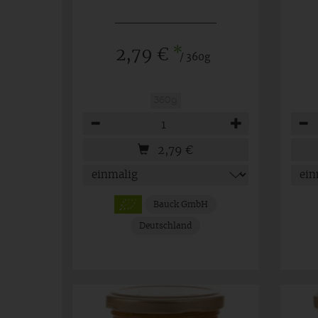
*
2,79 €
/ 360g
360g
Anzahl
Anza
2,79
€
Bauck GmbH
Deutschland