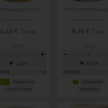
B*ANANASSTÜCKE
B*HÜHNERFRIKAS
*
*
4,49 €
8,39 €
/ 370 ml
/ 400 g
370 ml
400 g
hl
Anzahl
4,49
€
8,39
€
Weiling GmbH
Weiling GmbH
Sri Lanka-Ceylon
Deutschland