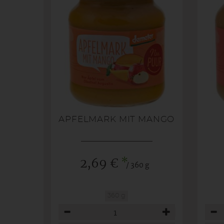
APFELMARK MIT MANGO
*
2,69 €
/ 360 g
360 g
Anzahl
Anza