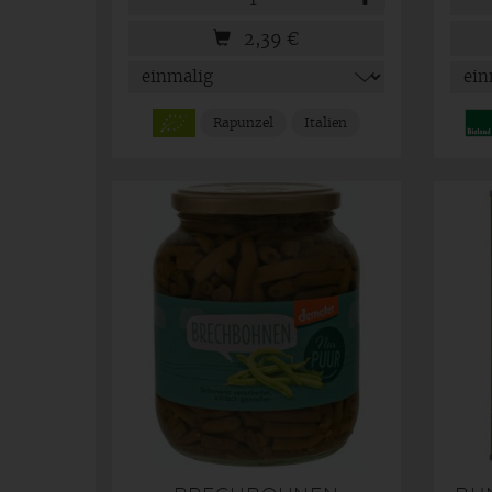
2,39
€
Rapunzel
Italien