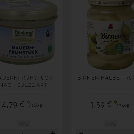
AUERNFRÜHSTÜCK
BIRNEN HALBE FRU
NACH SÜLZE ART
*
*
4,79 €
3,59 €
/ 160 g
/ 340g
160 g
340g
hl
Anzahl