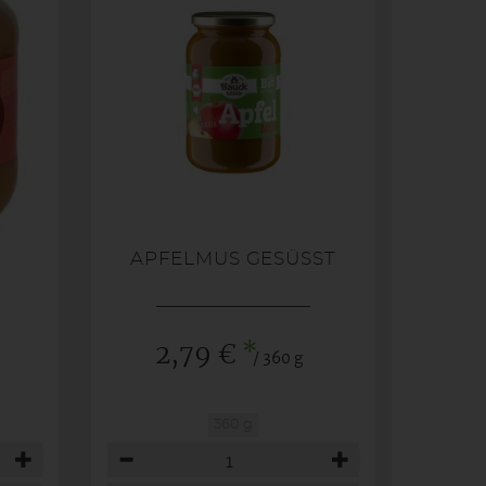
APFELMUS GESÜSST
*
2,79 €
/ 360 g
360 g
Anzahl