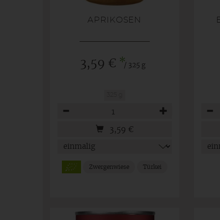
APRIKOSEN
*
3,59 €
/ 325 g
325 g
Anzahl
Anza
3,59
€
Zwergenwiese
Türkei