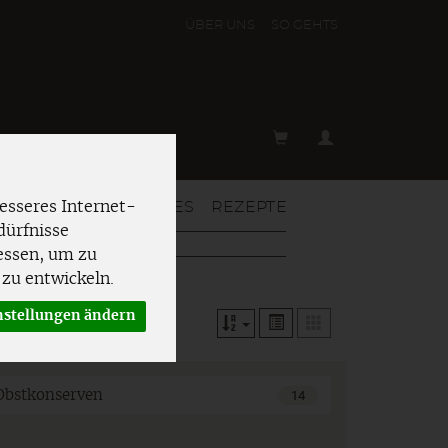
ÜBER UNS
SO GEHT´S
T & MEHR
AKTUELLES
REZEPTE
esseres Internet-
dürfnisse
essen, um zu
zu entwickeln.
nstellungen ändern
Obstkonserven
14