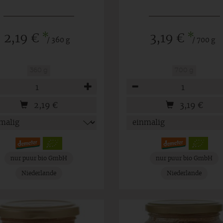
*
*
2,19 €
3,19 €
/ 360 g
/ 700 g
360 g
700 g
hl
Anzahl
2,19
€
3,19
€
nur puur bio GmbH
nur puur bio GmbH
Niederlande
Niederlande