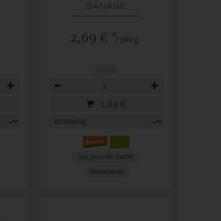
BANANE
*
2,69 €
/ 360 g
360 g
Anzahl
2,69
€
nur puur bio GmbH
Niederlande