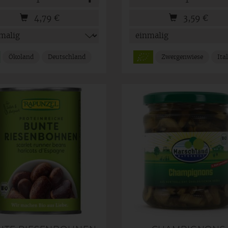
4,79
€
3,59
€
Ökoland
Deutschland
Zwergenwiese
Ita