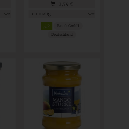
2,79
€
Bauck GmbH
Deutschland