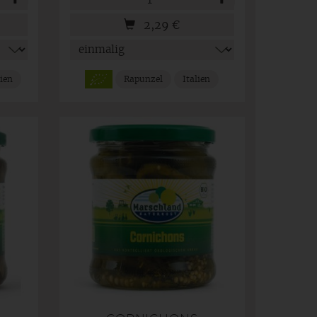
2,29
€
lien
Rapunzel
Italien