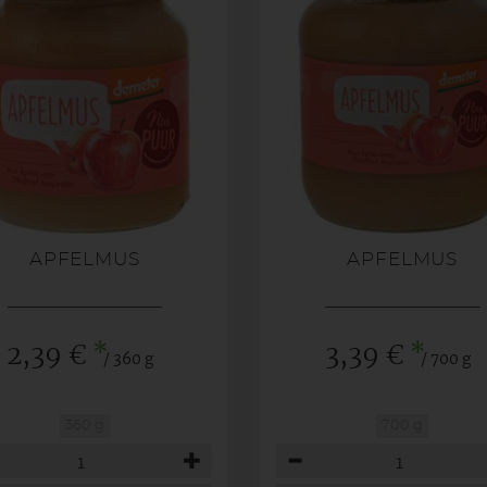
APFELMUS
APFELMUS
*
*
2,39 €
3,39 €
/ 360 g
/ 700 g
360 g
700 g
hl
Anzahl