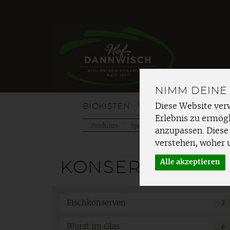
NIMM DEINE
BIOKISTEN
VOM HOF
OBST
G
Diese Website ver
Erlebnis zu ermögl
Produkte
Speisekammer
Konserviertes
anzupassen. Diese
verstehen, woher 
Alle akzeptieren
KONSERVIERTES
Fischkonserven
7
Wurst im Glas
6