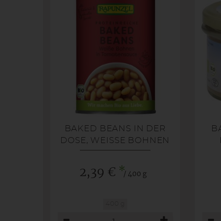
BAKED BEANS IN DER
B
DOSE, WEISSE BOHNEN I
N TOMATENSA
*
2,39 €
/ 400 g
400 g
Anzahl
Anza