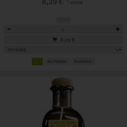
*
8,29 €
/ 250ml
250ml
Anzahl
8,29
€
Bio Planete
Frankreich