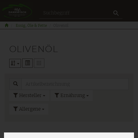
Produkt
Essig, Öle & Fette
Olivenöl
OLIVENÖL
Hersteller
Ernährung
Allergene