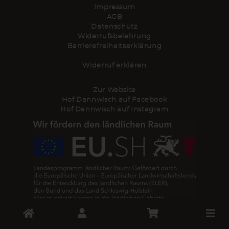
Impressum
AGB
Datenschutz
Widerrufsbelehrung
Barrierefreiheitserklärung
Widerruf erklären
Zur Website
Hof Dannwisch auf Facebook
Hof Dannwisch auf Instagram
Toggle
Ökolandbau
Mit dieser Maßnahme werden landwirtschaftliche Betriebe
cart