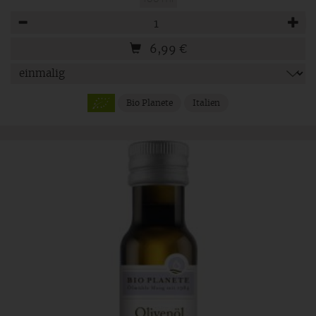
Anzahl
6,99
€
Bio Planete
Italien