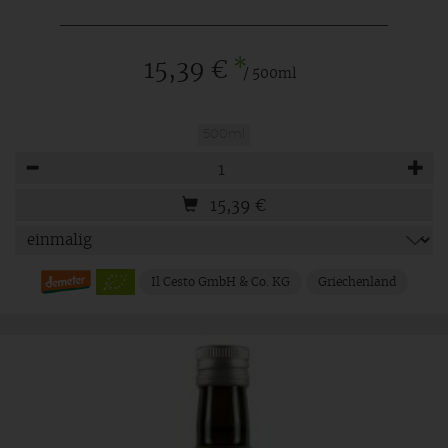
*
15,39 €
/ 500ml
500ml
Anzahl
15,39
€
Il Cesto GmbH & Co. KG
Griechenland