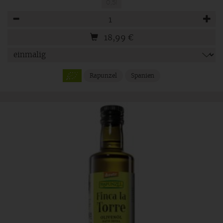
0,5l
Anzahl
18,99
€
Rapunzel
Spanien