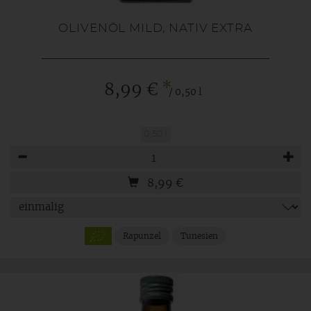
OLIVENÖL MILD, NATIV EXTRA
*
8,99 €
/ 0,50 l
0,50 l
Anzahl
8,99
€
Rapunzel
Tunesien