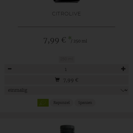
CITROLIVE
*
7,99 €
/ 250 ml
250 ml
Anzahl
7,99
€
Rapunzel
Spanien