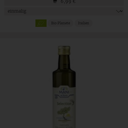
6,99
€
Bio Planete
Italien