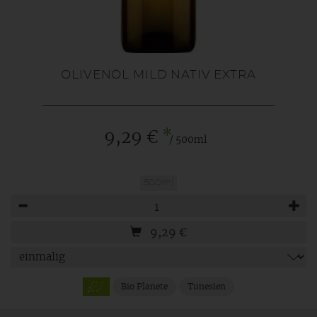
OLIVENÖL MILD NATIV EXTRA
*
9,29 €
/ 500ml
500ml
Anzahl
9,29
€
Bio Planete
Tunesien