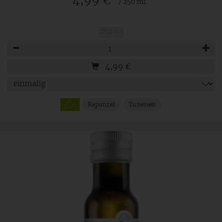
4,99 €
/ 250 ml
250 ml
Anzahl
4,99
€
Rapunzel
Tunesien