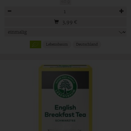
40 g
Anzahl
3,99
€
Lebensbaum
Deutschland