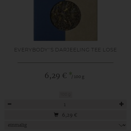
EVERYBODY''S DARJEELING TEE LOSE
*
6,29 €
/ 100 g
100 g
Anzahl
6,29
€