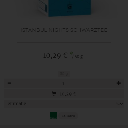
ISTANBUL NIGHTS SCHWARZTEE
*
10,29 €
/ 50 g
50 g
Anzahl
10,29
€
samova