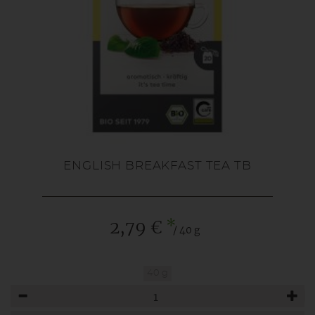
ENGLISH BREAKFAST TEA TB
*
2,79 €
/ 40 g
40 g
Anzahl