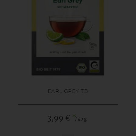
EARL GREY TB
*
3,99 €
/ 40 g