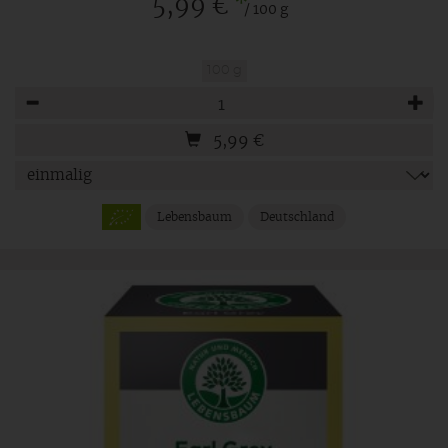
*
5,99 €
/ 100 g
100 g
Anzahl
5,99
€
Lebensbaum
Deutschland