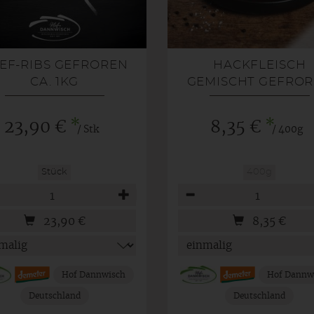
EF-RIBS GEFROREN
HACKFLEISCH
CA. 1KG
GEMISCHT GEFRO
*
*
23,90 €
8,35 €
/ Stk
/ 400g
Stück
400g
hl
Anzahl
23,90
€
8,35
€
Hof Dannwisch
Hof Dannw
Deutschland
Deutschland