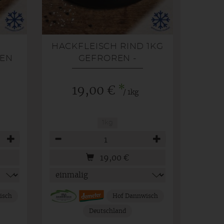
HACKFLEISCH RIND 1KG
REN
GEFROREN -
FAMILIENPACKUNG -
*
19,00 €
/ 1kg
1kg
Anzahl
19,00
€
isch
Hof Dannwisch
Deutschland