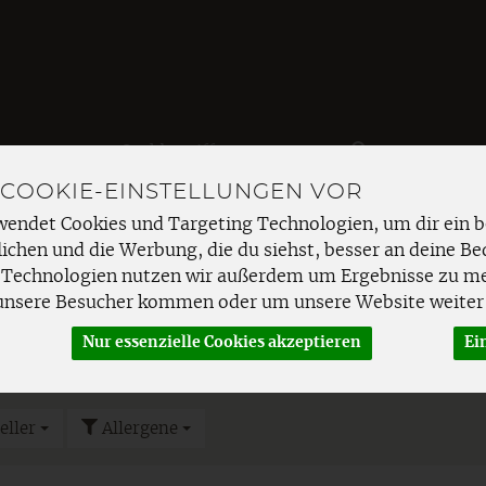
Produkt
 COOKIE-EINSTELLUNGEN VOR
EMÜSE
FRISCHETHEKE
SPEISEKAMMER
HAUSHAL
wendet Cookies und Targeting Technologien, um dir ein b
ichen und die Werbung, die du siehst, besser an deine Be
efroren
Rindfleisch Hof TK
 Technologien nutzen wir außerdem um Ergebnisse zu m
unsere Besucher kommen oder um unsere Website weiter 
Nur essenzielle Cookies akzeptieren
Ei
F TK
eller
Allergene