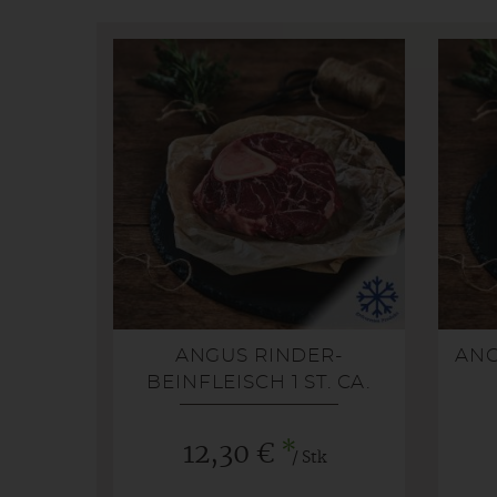
ANGUS RINDER-
ANG
BEINFLEISCH 1 ST. CA.
400-600G GEFROREN
*
12,30 €
/ Stk