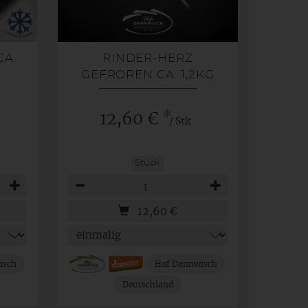
CA.
RINDER-HERZ
N
GEFROREN CA. 1,2KG
*
12,60 €
/ Stk
Stück
Anzahl
12,60
€
isch
Hof Dannwisch
Deutschland