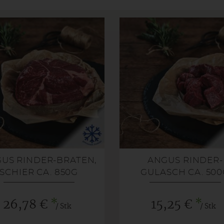
US RINDER-BRATEN,
ANGUS RINDER-
SCHIER CA. 850G
GULASCH CA. 500
GEFROREN
GEFROREN
*
*
26,78 €
15,25 €
/ Stk
/ Stk