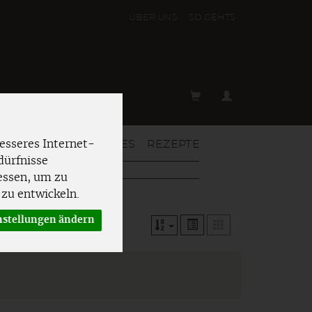
ÜBER UNS
SO GEHT´S
T & MEHR
AKTUELLES
REZEPTE
esseres Internet-
dürfnisse
essen, um zu
zu entwickeln.
nstellungen ändern