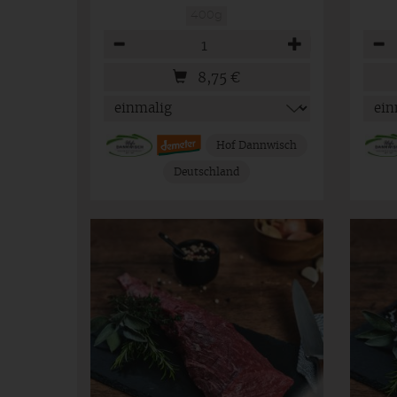
400g
Anzahl
Anza
8,75
€
Hof Dannwisch
Deutschland