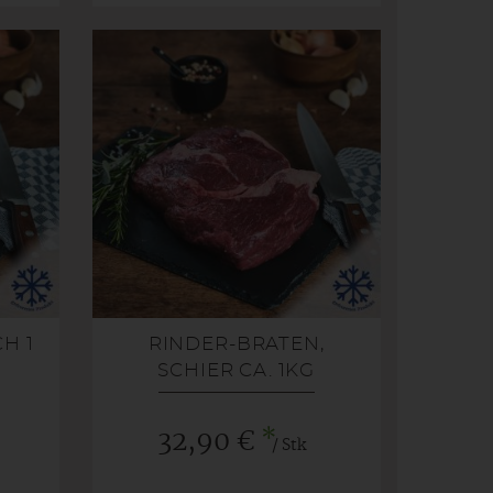
H 1
RINDER-BRATEN,
SCHIER CA. 1KG
GEFROREN
*
32,90 €
/ Stk