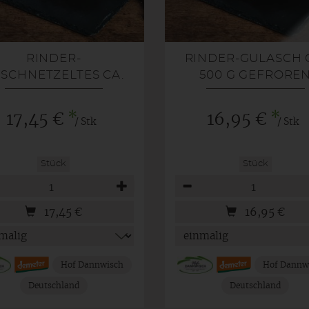
RINDER-
RINDER-GULASCH 
SCHNETZELTES CA.
500 G GEFRORE
500G GEFROREN
*
*
17,45 €
16,95 €
/ Stk
/ Stk
Stück
Stück
hl
Anzahl
17,45
€
16,95
€
Hof Dannwisch
Hof Dannw
Deutschland
Deutschland