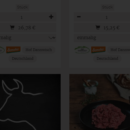
Stück
Stück
hl
Anzahl
26,78
€
15,25
€
Hof Dannwisch
Hof Dannw
Deutschland
Deutschland