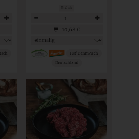
Stück
Anzahl
10,68
€
isch
Hof Dannwisch
Deutschland