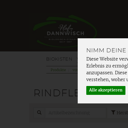
NIMM DEINE
BIOKISTEN
VOM HOF
OBST
G
Diese Website ver
Erlebnis zu ermögl
Produkte
vom Hof
Fleisch
Fleisch g
anzupassen. Diese
verstehen, woher 
Alle akzeptieren
RINDFLEISCH HO
Herst