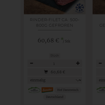
RINDER-FILET CA. 500-
800G GEFROREN
GE
*
60,68 €
/ Stk
Stück
Anzahl
Anza
60,68
€
Hof Dannwisch
Deutschland