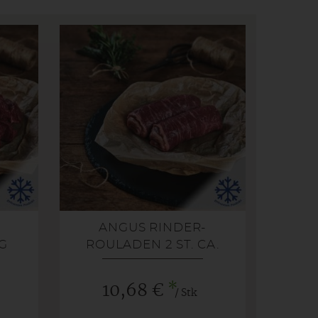
ANGUS RINDER-
G
ROULADEN 2 ST. CA.
350G GEFROREN
*
10,68 €
/ Stk