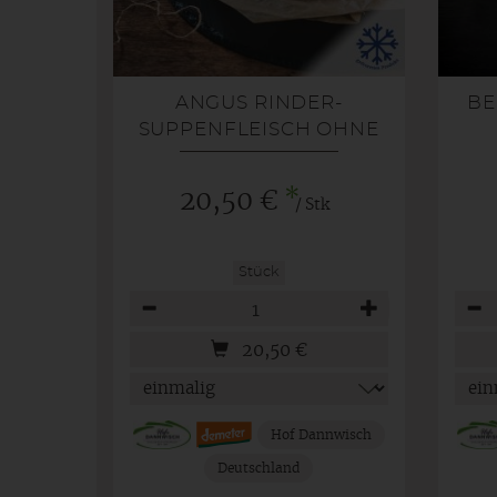
ANGUS RINDER-
BE
SUPPENFLEISCH OHNE
KNOCHEN CA. 1KG
GEFROREN
*
20,50 €
/ Stk
Stück
Anzahl
Anza
20,50
€
Hof Dannwisch
Deutschland