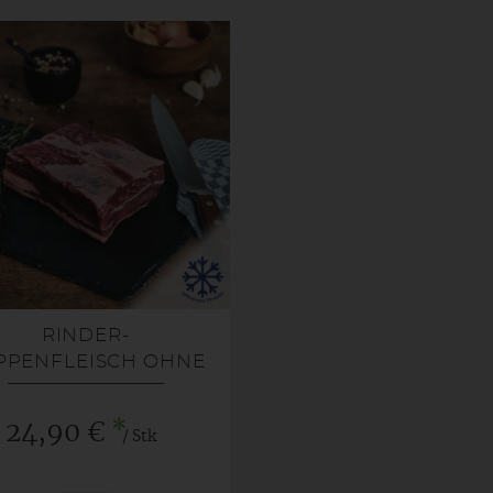
RINDER-
PPENFLEISCH OHNE
KNOCHEN CA. 1 KG
GEFROREN
*
24,90 €
/ Stk