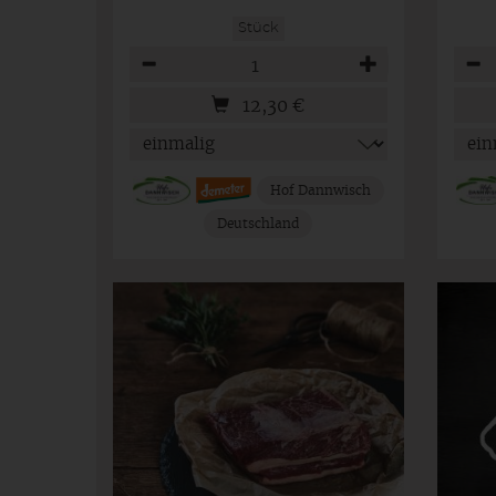
Stück
Anzahl
Anza
12,30
€
Hof Dannwisch
Deutschland