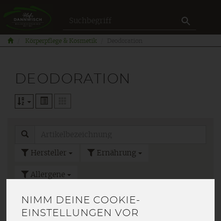
Produkt
Körperpflege & Kosmetik
Deodoration
DEODORATION
Hersteller
Ernährung
Allergene
NIMM DEINE COOKIE-
EINSTELLUNGEN VOR