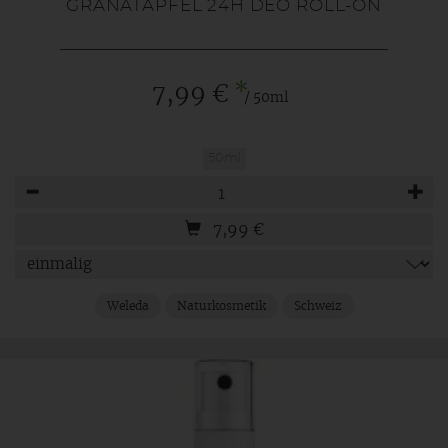
GRANATAPFEL 24H DEO ROLL-ON
*
7,99 €
/ 50ml
50ml
Anzahl
7,99
€
Weleda
Naturkosmetik
Schweiz