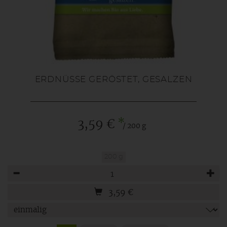
ERDNÜSSE GERÖSTET, GESALZEN
*
3,59 €
/ 200 g
200 g
Anzahl
3,59
€