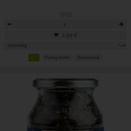
200 g
Anzahl
2,99
€
Weiling GmbH
Deutschland