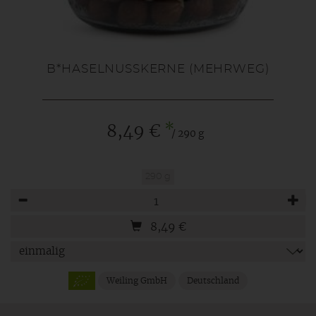
B*HASELNUSSKERNE (MEHRWEG)
*
8,49 €
/ 290 g
290 g
Anzahl
8,49
€
Weiling GmbH
Deutschland