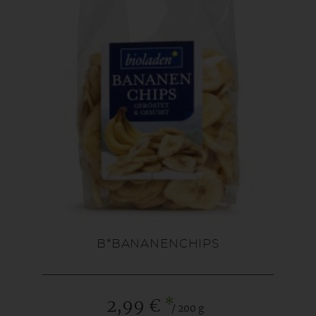
B*BANANENCHIPS
*
2,99 €
/ 200 g