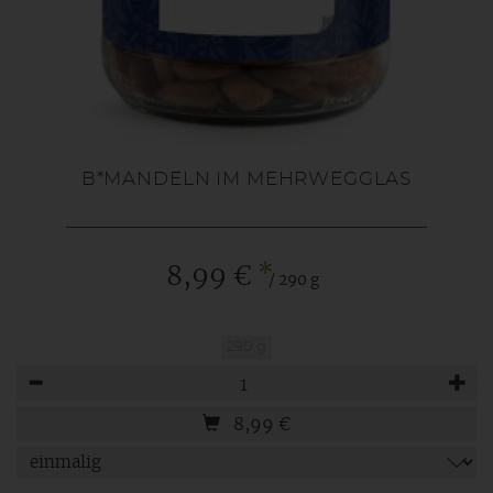
B*MANDELN IM MEHRWEGGLAS
*
8,99 €
/ 290 g
290 g
Anzahl
8,99
€