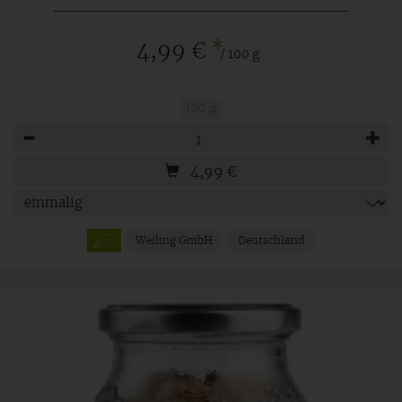
*
4,99 €
/ 100 g
100 g
Anzahl
4,99
€
Weiling GmbH
Deutschland