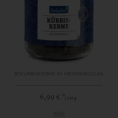
B*KÜRBISKERNE IM MEHRWEGGLAS
*
6,99 €
/ 320 g
320 g