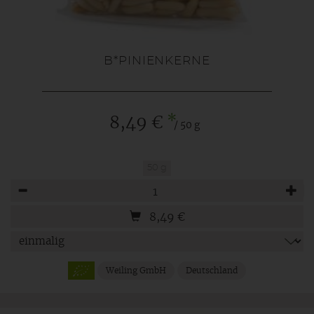
B*PINIENKERNE
*
8,49 €
/ 50 g
50 g
Anzahl
8,49
€
Weiling GmbH
Deutschland