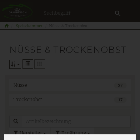
Produkt
Speisekammer
Nüsse & Trockenobst
NÜSSE & TROCKENOBST
Nüsse
27
Trockenobst
17
Hersteller
Ernährung