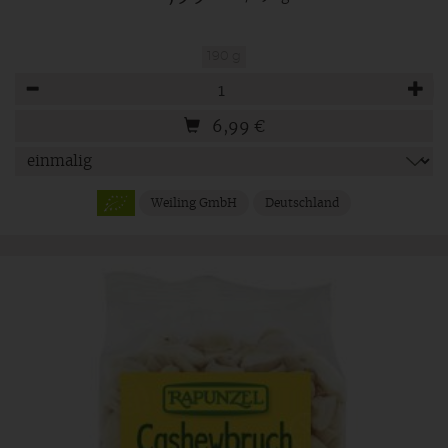
190 g
Anzahl
6,99
€
Weiling GmbH
Deutschland