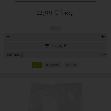
*
12,99 €
/ 500g
500g
Anzahl
12,99
€
Rapunzel
Türkei