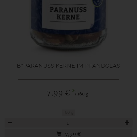
B*PARANUSS KERNE IM PFANDGLAS
*
7,99 €
/ 160 g
160 g
Anzahl
7,99
€