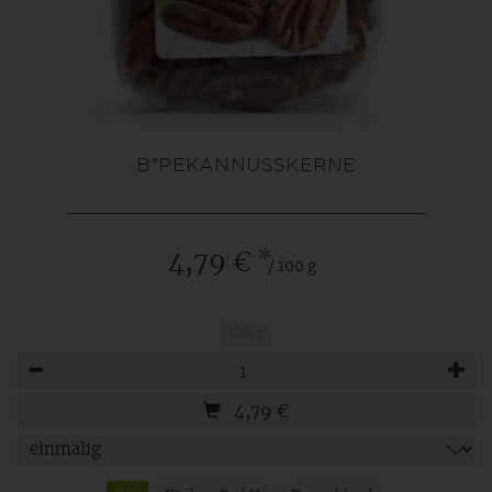
B*PEKANNUSSKERNE
*
4,79 €
/ 100 g
100 g
Anzahl
4,79
€