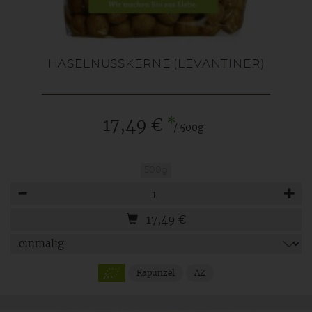
HASELNUSSKERNE (LEVANTINER)
*
17,49 €
/ 500g
500g
Anzahl
17,49
€
Rapunzel
AZ