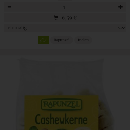
Anzahl
6,59
€
Rapunzel
Indien