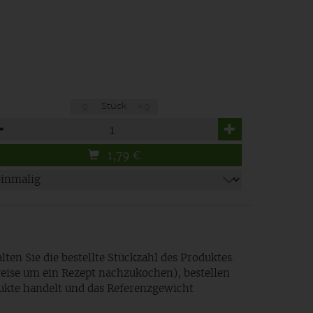
g
Stück
Kg
zahl
1,79
€
lten Sie die bestellte Stückzahl des Produktes.
eise um ein Rezept nachzukochen), bestellen
dukte handelt und das Referenzgewicht