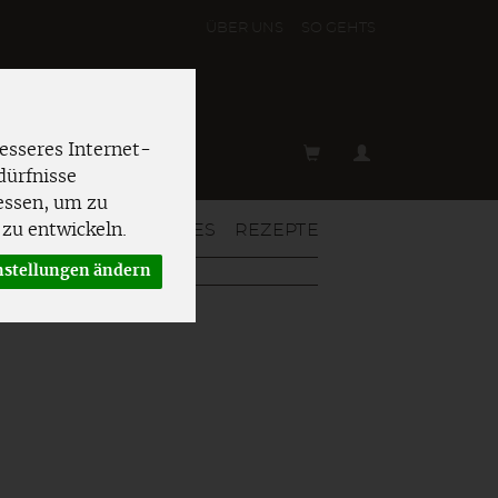
ÜBER UNS
SO GEHT´S
esseres Internet-
dürfnisse
essen, um zu
T & MEHR
AKTUELLES
REZEPTE
zu entwickeln.
nstellungen ändern