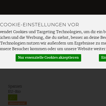
 COOKIE-EINSTELLUNGEN VOR
Produkt
wendet Cookies und Targeting Technologien, um dir ein b
ichen und die Werbung, die du siehst, besser an deine Be
 Technologien nutzen wir außerdem um Ergebnisse zu m
EMÜSE
FRISCHETHEKE
SPEISEKAMMER
HAUSHAL
unsere Besucher kommen oder um unsere Website weiter 
Nur essenzielle Cookies akzeptieren
Ei
Spanien
EU-Bio
Aktionspreis!