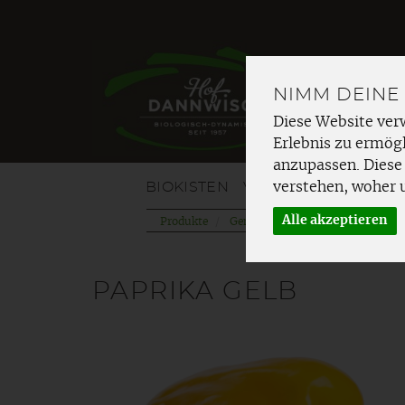
NIMM DEINE
Diese Website ver
Erlebnis zu ermögl
anzupassen. Diese
BIOKISTEN
VOM HOF
OBST
G
verstehen, woher 
Alle akzeptieren
Produkte
Gemüse
Fruchtgemüse
PAPRIKA GELB