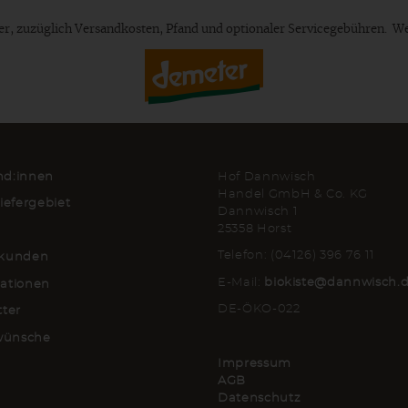
euer, zuzüglich Versandkosten, Pfand und optionaler Servicegebühren. W
d:innen
Hof Dannwisch
Handel GmbH & Co. KG
iefergebiet
Dannwisch 1
25358 Horst
Telefon: (04126) 396 76 11
kunden
E-Mail:
biokiste@dannwisch.
ationen
DE-ÖKO-022
tter
lwünsche
Impressum
AGB
Datenschutz