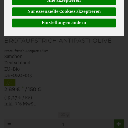
Alle akzeptieren
Nur essenzielle Cookies akzeptieren
Einstellungen ändern
BROTAUFSTRICH ANTIPASTI OLIVE
Brotaufstrich Antipasti Olive
Sanchon
Deutschland
EU-Bio
DE-ÖKO-013
*
2,89 €
/ 150 G
(19,27 € / kg)
inkl. 7% MwSt.
150 g
Anzahl