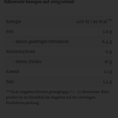
Nährwerte bezogen auf 100g/100ml:
**
Energie
400 kJ / 95 kcal
Fett
3,9 g
- davon gesättigte Fettsäuren
0,4 g
Kohlenhydrate
11 g
- davon Zucker
10 g
Eiweiß
2,1 g
Salz
1,4 g
** Kcal-Angaben können geringfügig (+/- 5) abweichen. Bitte
prüfen Sie im Einzelfall die Angaben auf der jeweiligen
Produktverpackung.