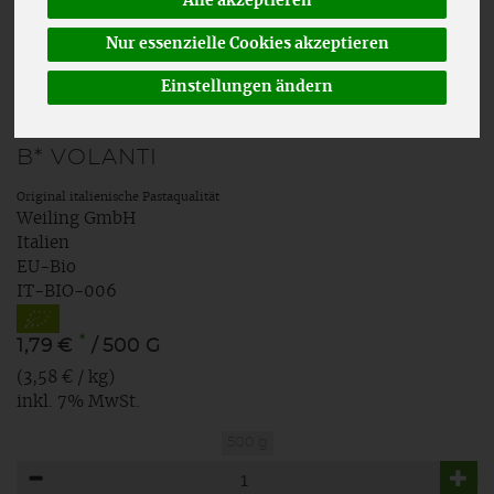
Alle akzeptieren
Nur essenzielle Cookies akzeptieren
Einstellungen ändern
B* VOLANTI
Original italienische Pastaqualität
Weiling GmbH
Italien
EU-Bio
IT-BIO-006
*
1,79 €
/ 500 G
(3,58 € / kg)
inkl. 7% MwSt.
500 g
Anzahl