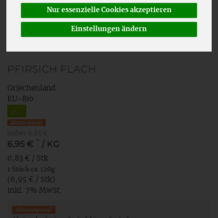
Nur essenzielle Cookies akzeptieren
Einstellungen ändern
PFIRSICH FLACH
Griechenland
EU-Bio
Aktionspreis!
bisher 8,95 €
*
6,95 €
/ KG
0,83 € / Stk
1 Stück ca. 120g
(6,95 € / Stk)
inkl. 7% MwSt.
Aktionspreis!