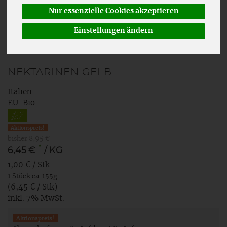
Nur essenzielle Cookies akzeptieren
Einstellungen ändern
NEKTARINEN GELB
Italien
EU-Bio
Aktionspreis!
bisher 8,95 €
*
6,45 €
/ KG
1,00 € / Stk
1 Stück ca. 155g
(6,45 € / Stk)
inkl. 7% MwSt.
Aktionspreis!