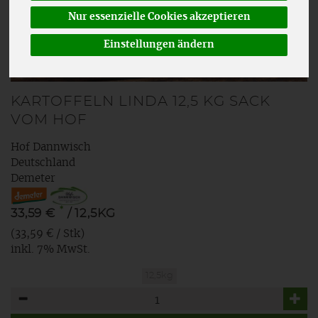
Nur essenzielle Cookies akzeptieren
Einstellungen ändern
KARTOFFELN LINDA 12,5 KG SACK
VOM HOF
Hof Dannwisch
Deutschland
Demeter
*
33,59 €
/ 12,5KG
(33,59 € / Stk)
inkl. 7% MwSt.
12,5kg
Anzahl