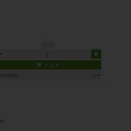
Stück
zahl
2,25
€
te