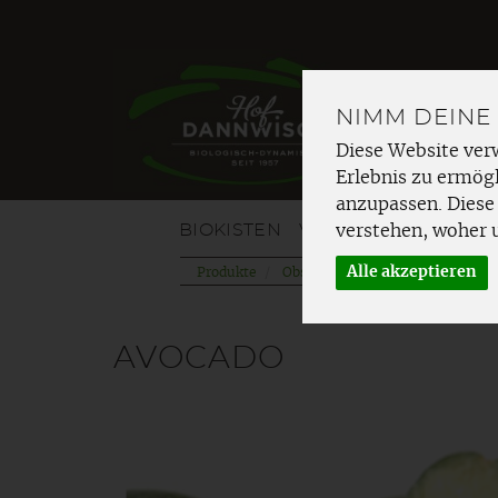
NIMM DEINE
Diese Website ver
Erlebnis zu ermögl
anzupassen. Diese
BIOKISTEN
VOM HOF
OBST
G
verstehen, woher 
Alle akzeptieren
Produkte
Obst
Südfrüchte
AVOCADO