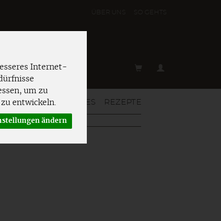
ÜBER UNS
SO GEHT´S
esseres Internet-
dürfnisse
essen, um zu
T & MEHR
AKTUELLES
REZEPTE
zu entwickeln.
nstellungen ändern