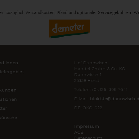
euer, zuzüglich Versandkosten, Pfand und optionaler Servicegebühren. W
d:innen
Hof Dannwisch
Handel GmbH & Co. KG
iefergebiet
Dannwisch 1
25358 Horst
Telefon: (04126) 396 76 11
kunden
E-Mail:
biokiste@dannwisch.
ationen
DE-ÖKO-022
tter
lwünsche
Impressum
AGB
Datenschutz