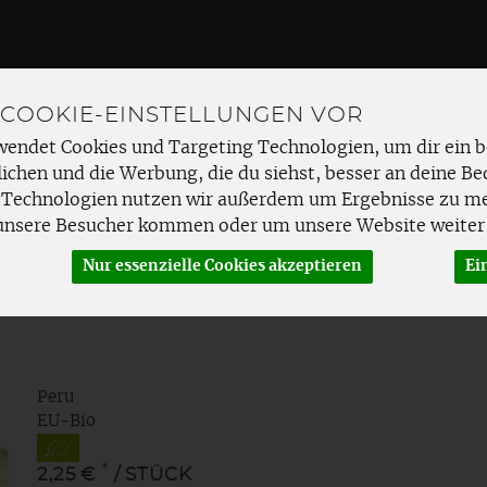
 COOKIE-EINSTELLUNGEN VOR
Produkt
wendet Cookies und Targeting Technologien, um dir ein b
ichen und die Werbung, die du siehst, besser an deine Be
 Technologien nutzen wir außerdem um Ergebnisse zu m
EMÜSE
FRISCHETHEKE
SPEISEKAMMER
HAUSHAL
unsere Besucher kommen oder um unsere Website weiter 
Nur essenzielle Cookies akzeptieren
Ei
Peru
EU-Bio
*
2,25 €
/ STÜCK