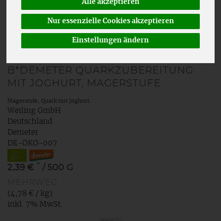
Alle akzeptieren
Nur essenzielle Cookies akzeptieren
Einstellungen ändern
B*DEMETER QUARKZUBEREITUNG
MIT JOGHURT, MAGERSTUFE
Magerstufe, Quark mit Joghurt.
Weiling GmbH
Deutschland
Demeter
DE-ÖKO-007
*
2,39 €
/ 500 G
MEHRWEG
(4,78 € / kg)
inkl. 7% MwSt.