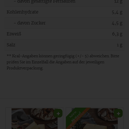
- davon gesättigte Fettsäuren
12 g
Kohlenhydrate
5,4 g
- davon Zucker
4,5 g
Eiweiß
6,3 g
Salz
1 g
** Kcal-Angaben können geringfügig (+/- 5) abweichen. Bitte
prüfen Sie im Einzelfall die Angaben auf der jeweiligen
Produktverpackung.
bald in
ab dem 10.8.2026
Aktion!