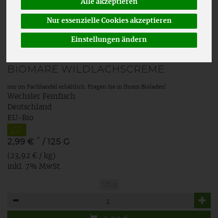
Alle akzeptieren
Nur essenzielle Cookies akzeptieren
Einstellungen ändern
BIOMARE WILDLACHSCREME
nur im Fachhandel erhältlich. Fragen Sie in Ihrem Bioladen!
Wechsler Feinfisch
Deutschland
EU-Bio
*
2,99 €
/ 125 G
(23,92 € / kg)
inkl. 7% MwSt.
125 g
Anzahl