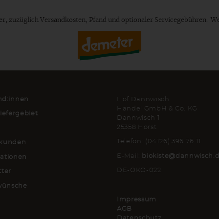
euer, zuzüglich Versandkosten, Pfand und optionaler Servicegebühren. W
d:innen
Hof Dannwisch
Handel GmbH & Co. KG
iefergebiet
Dannwisch 1
25358 Horst
Telefon: (04126) 396 76 11
kunden
E-Mail:
biokiste@dannwisch.
ationen
DE-ÖKO-022
tter
lwünsche
Impressum
AGB
Datenschutz