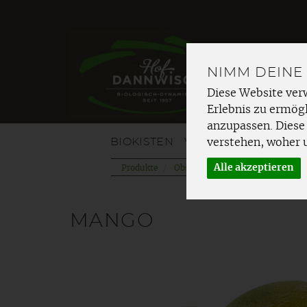
NIMM DEINE
Diese Website ver
Erlebnis zu ermögl
anzupassen. Diese
BIOKISTEN
VOM HOF
OBST
G
verstehen, woher 
Alle akzeptieren
Produkte
Obst
Südfrüchte
MANGO