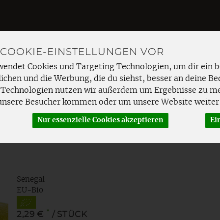
 COOKIE-EINSTELLUNGEN VOR
Produkt
wendet Cookies und Targeting Technologien, um dir ein b
ichen und die Werbung, die du siehst, besser an deine Be
 Technologien nutzen wir außerdem um Ergebnisse zu m
EMÜSE
FRISCHETHEKE
SPEISEKAMMER
HAUSHAL
unsere Besucher kommen oder um unsere Website weiter 
Nur essenzielle Cookies akzeptieren
Ei
Senegal
EU-Bio
*
2,29 €
/ STÜCK