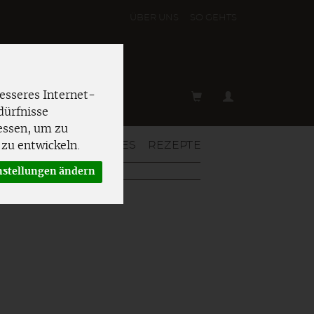
ÜBER UNS
SO GEHT´S
esseres Internet-
dürfnisse
essen, um zu
T & MEHR
AKTUELLES
REZEPTE
zu entwickeln.
nstellungen ändern