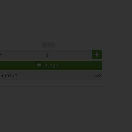
Stück
zahl
2,29
€