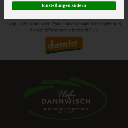
Einstellungen ändern
*
Alle Preise in Euro (€) inkl. gesetzlicher Mehrwertsteuer,
zuzüglich Versandkosten, Pfand und optionaler Servicegebühren.
Weitere Informationen findest du
hier
.