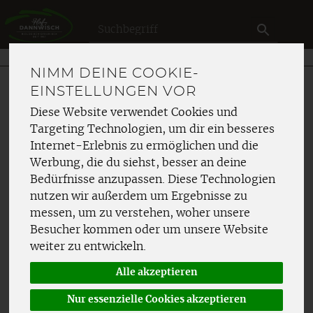
Produkt
Backzutaten
Tortenguss & Geliermittel
NIMM DEINE COOKIE-
Produkte
Speisekammer
Backzutaten
EINSTELLUNGEN VOR
Tortenguss & Geliermittel
Diese Website verwendet Cookies und
Targeting Technologien, um dir ein besseres
Internet-Erlebnis zu ermöglichen und die
PRODUKT "BLATT-
Werbung, die du siehst, besser an deine
GELATINE, WEISS (VOM S
Bedürfnisse anzupassen. Diese Technologien
CHWEIN)" NICHT V
nutzen wir außerdem um Ergebnisse zu
messen, um zu verstehen, woher unsere
ERFÜGBAR.
Besucher kommen oder um unsere Website
weiter zu entwickeln.
Leider haben wir zu deiner Suche kein passendes
Alle akzeptieren
Produkt gefunden.
Nur essenzielle Cookies akzeptieren
Hier kannst du uns deinen Artikelwunsch mitteilen.