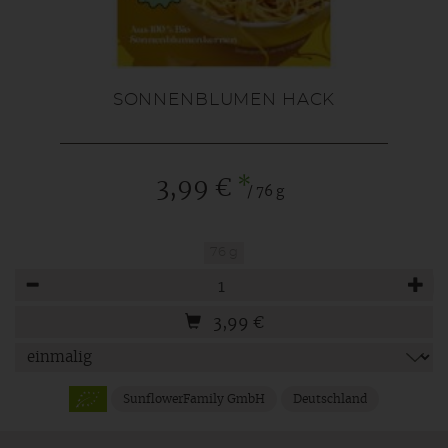
SONNENBLUMEN HACK
*
3,99 €
/ 76 g
76 g
Anzahl
3,99
€
SunflowerFamily GmbH
Deutschland