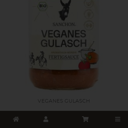
VEGANES GULASCH
Toggle
*
3,69 €
cart
/ 330 ml