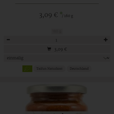
*
3,09 €
/ 160 g
160 g
Anzahl
3,09
€
Taifun Naturkost
Deutschland