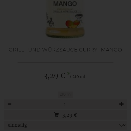
GRILL- UND WÜRZSAUCE CURRY- MANGO
*
3,29 €
/ 210 ml
210 ml
Anzahl
3,29
€