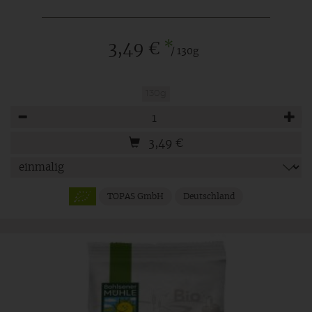
*
3,49 €
/ 130g
130g
Anzahl
3,49
€
TOPAS GmbH
Deutschland