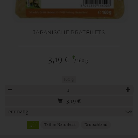
JAPANISCHE BRATFILETS
*
3,19 €
/ 160 g
160 g
Anzahl
3,19
€
Taifun Naturkost
Deutschland