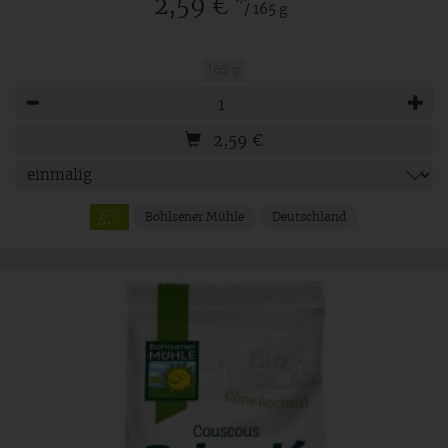
*
2,59 €
/ 165 g
165 g
Anzahl
2,59
€
Bohlsener Mühle
Deutschland