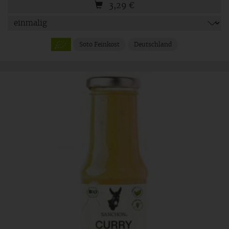
3,29
€
Soto Feinkost
Deutschland