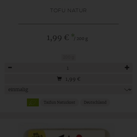
TOFU NATUR
*
1,99 €
/ 200 g
200 g
Anzahl
1,99
€
Taifun Naturkost
Deutschland