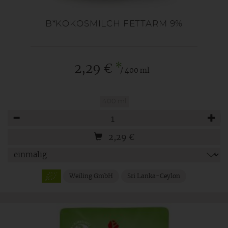
B*KOKOSMILCH FETTARM 9%
*
2,29 €
/ 400 ml
400 ml
Anzahl
2,29
€
Weiling GmbH
Sri Lanka-Ceylon