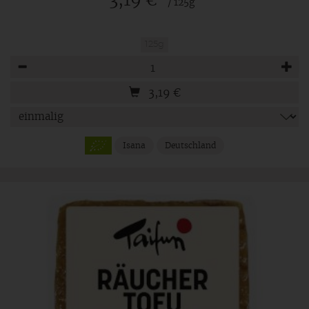
3,19 €
/ 125g
125g
Anzahl
3,19
€
Isana
Deutschland