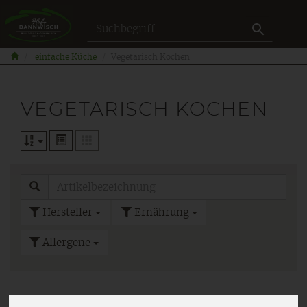
Produkt
einfache Küche
Vegetarisch Kochen
VEGETARISCH KOCHEN
Hersteller
Ernährung
Allergene