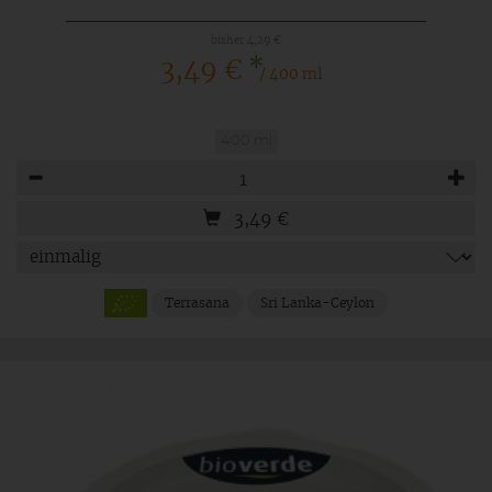
bisher 4,29 €
*
3,49 €
/ 400 ml
400 ml
Anzahl
3,49
€
Terrasana
Sri Lanka-Ceylon