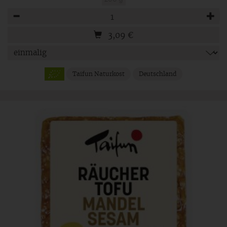
Anzahl
3,09
€
Taifun Naturkost
Deutschland